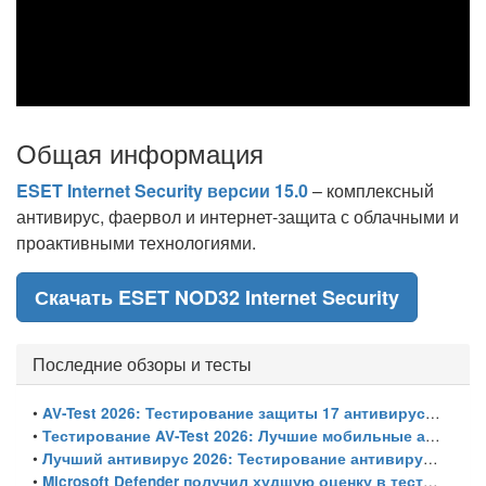
Общая информация
ESET Internet Security версии 15.0
– комплексный
антивирус, фаервол и интернет-защита с облачными и
проактивными технологиями.
Скачать ESET NOD32 Internet Security
Последние обзоры и тесты
•
AV-Test 2026: Тестирование защиты 17 антивирусов от программ-вымогателей и инфостилеров
•
Тестирование AV-Test 2026: Лучшие мобильные антивирусы для Android
•
Лучший антивирус 2026: Тестирование антивирусов для Windows 11 – с настройками по умолчанию
•
Microsoft Defender получил худшую оценку в тестировании 16 антивирусов для Windows