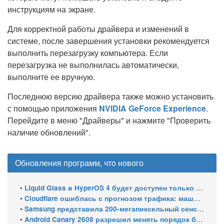
инструкциям на экране.
Для корректной работы драйвера и изменений в
системе, после завершения установки рекомендуется
выполнить перезагрузку компьютера. Если
перезагрузка не выполнилась автоматически,
выполните ее вручную.
Последнюю версию драйвера также можно установить
с помощью приложения
NVIDIA GeForce Experience
.
Перейдите в меню "Драйверы" и нажмите "Проверить
наличие обновлений".
Обновления программ, что нового
•
Liquid Glass в HyperOS 4 будет доступен только на флагманских чипсетах
•
Cloudflare ошиблась с прогнозом трафика: машины обошли людей в мае 2026
•
Samsung представила 200-мегапиксельный сенсор ISOCELL HPC с DeepPix
•
Android Canary 2608 разрешил менять порядок блоков шторки