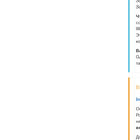
So
S
Ч
с
W
Э
к
В
G
т
В
I
О
Р
н
в
Дл