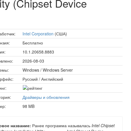
lity (Chipset Device
аботчик:
Intel Corporation
(США)
нзия:
Бесплатно
ия:
10.1.20658.8883
влено:
2026-08-03
емы:
Windows / Windows Server
рфейс:
Русский / Английский
инг:
гория:
Драйверы и обновления
ер:
98 MB
овое название:
Ранее программа называлась
Intel Chipset