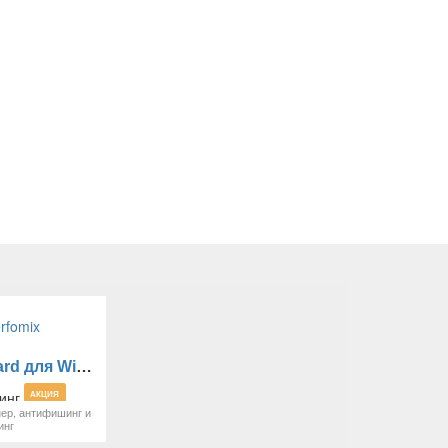
Adguard для Windows
АКЦИЯ
ер, антифишинг и
инг