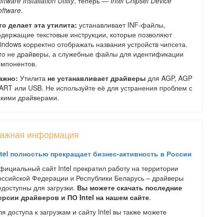
ftware Installation Utility
, теперь —
Intel Chipset Device
oftware
.
то делает эта утилита:
устанавливает INF-файлы,
одержащие текстовые инструкции, которые позволяют
indows корректно отображать названия устройств чипсета.
то не драйверы, а служебные файлы для идентификации
омпонентов.
ажно:
Утилита
не устанавливает драйверы
для AGP, AGP
ART или USB. Не используйте её для устранения проблем с
акими драйверами.
ажная информация
ntel полностью прекращает бизнес-активность в России
фициальный сайт Intel прекратил работу на территории
оссийской Федерации и Республики Беларусь – драйверы
едоступны для загрузки.
Вы можете скачать последние
ерсии драйверов и ПО Intel на нашем сайте
.
я доступа к загрузкам и сайту Intel вы также можете