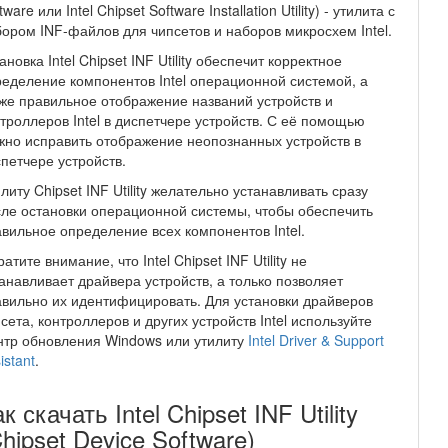
tware или Intel Chipset Software Installation Utility) - утилита с
ором INF-файлов для чипсетов и наборов микросхем Intel.
ановка Intel Chipset INF Utility обеспечит корректное
еделение компонентов Intel операционной системой, а
же правильное отображение названий устройств и
троллеров Intel в диспетчере устройств. С её помощью
но исправить отображение неопознанных устройств в
петчере устройств.
литу Chipset INF Utility желательно устанавливать сразу
ле остановки операционной системы, чтобы обеспечить
вильное определение всех компонентов Intel.
атите внимание, что Intel Chipset INF Utility не
анавливает драйвера устройств, а только позволяет
вильно их идентифицировать. Для установки драйверов
сета, контроллеров и других устройств Intel используйте
тр обновления Windows или утилиту
Intel Driver & Support
istant
.
к скачать Intel Chipset INF Utility
hipset Device Software)