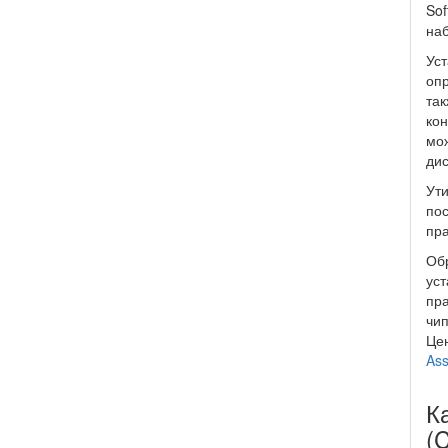
Sof
наб
Уст
опр
так
кон
мож
дис
Ути
пос
пра
Обр
уст
пра
чип
Цен
Ass
Ка
(C