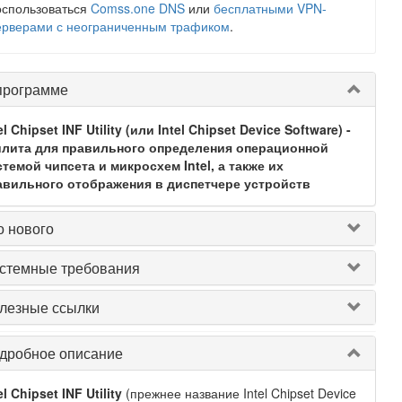
оспользоваться
Comss.one DNS
или
бесплатными VPN-
ерверами с неограниченным трафиком
.
программе
el Chipset INF Utility (или Intel Chipset Device Software) -
илита для правильного определения операционной
темой чипсета и микросхем Intel, а также их
авильного отображения в диспетчере устройств
о нового
стемные требования
лезные ссылки
дробное описание
el Chipset INF Utility
(прежнее название Intel Chipset Device