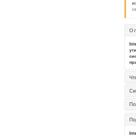
в
с
О 
Int
ут
сис
пр
Чт
Си
По
По
Int