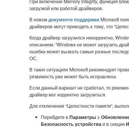
При включении Memory Integrity, функция бл
загрузкой или работой драйверов.
В новом
документе поддержки
Microsoft по
драйверов могут приводить к тому, что “Целос
Когда драйвер загрузился некорректно, Wind
описанием: “Windows не может загрузить драй
ошибка может вызвать самые разные последст
ОС.
В таких ситуациях Microsoft рекомендует про
уязвимость уже может быть исправлена.
Если данный вариант не сработал, то рекомен
драйвер мог корректно загрузиться.
Для отключения “Целостности памяти”, выпо
Перейдите в
Параметры > Обновление 
Безопасность устройства
и в секции
И