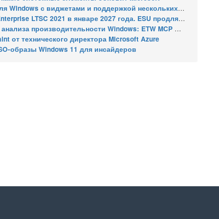
indows с виджетами и поддержкой нескольких мониторов
2021 в январе 2027 года. ESU продлят обновления до января 2030 года
ализа производительности Windows: ETW MCP и WPA MCP
nt от технического директора Microsoft Azure
SO-образы Windows 11 для инсайдеров