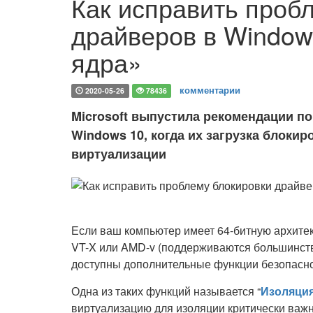
Как исправить проб
драйверов в Window
ядра»
комментарии
2020-05-26
78436
Microsoft выпустила рекомендации п
Windows 10, когда их загрузка блокир
виртуализации
Если ваш компьютер имеет 64-битную архитек
VT-X или AMD-v (поддерживаются большинств
доступны дополнительные функции безопасно
Одна из таких функций называется “
Изоляция
виртуализацию для изоляции критически важ