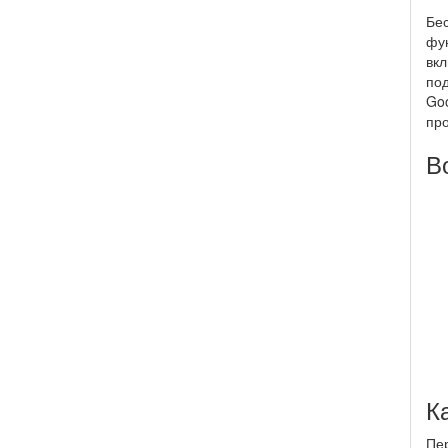
Бес
фун
вкл
под
Goo
пр
Во
Ка
Пер