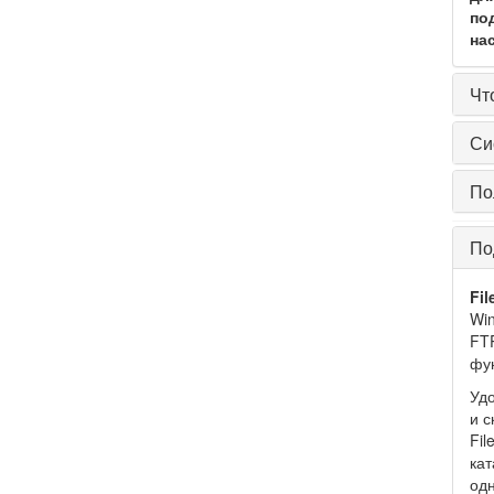
по
на
Чт
Си
По
По
Fil
Win
FTP
фун
Удо
и с
Fil
кат
одн