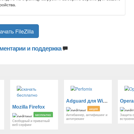
ройства.
ачать FileZilla
ментарии и поддержка
Adguard для Windows
Opera
Mozilla Firefox
АКЦИЯ
Антибаннер, антифишинг и
Защита о
БЕСПЛАТНО
антитрекинг
встроен
Свободный и приватный
веб-серфинг