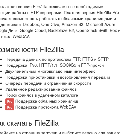
платная версия FileZilla включает все необходимые
кции работы с FTP серверами. Платная версия FileZilla Pro
ючает возможность работать с облачными хранилищами и
держивает Dropbox, OneDrive, Amazon S3, Microsoft Azure,
gle Диск, Google Cloud, Backblaze B2, OpenStack Swift, Box и
отокол WebDAV.
зможности FileZilla
Передача данных по протаколам FTP, FTPS и SFTP
Поддержка IPv6, HTTP/1.1, SOCKS5 и FTP-прокси
Двухпанельный многовкладочный интерфейс
Поддержка приостановки и возобновления передачи
Очередь передачи и ограничения скорости
Удаленное редактирование файлов
Поиск файлов в удалённом каталоге
Поддержка облачных хранилищ
Pro
Поддержка протокола WebDAV
Pro
к скачать FileZilla
ейдите на страницу загрузки и выберите версию для вашего