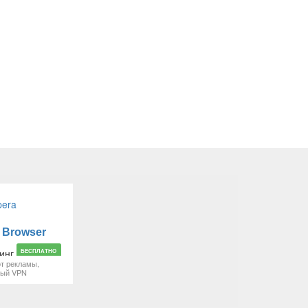
 Browser
БЕСПЛАТНО
т рекламы,
ный VPN