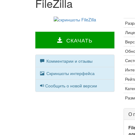
FileZilla
Разр
Лице
СКАЧАТЬ
Верс
Обно
Сист
Комментарии и отзывы
Инте
Скриншоты интерфейса
Рейт
Сообщить о новой версии
Кате
Разм
О 
Fi
дл