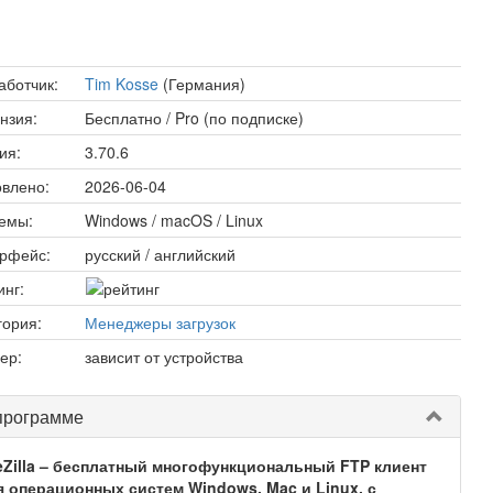
аботчик:
Tim Kosse
(Германия)
нзия:
Бесплатно / Pro (по подписке)
ия:
3.70.6
влено:
2026-06-04
емы:
Windows / macOS / Linux
рфейс:
русский / английский
инг:
гория:
Менеджеры загрузок
ер:
зависит от устройства
программе
leZilla – бесплатный многофункциональный FTP клиент
я операционных систем Windows, Mac и Linux, с