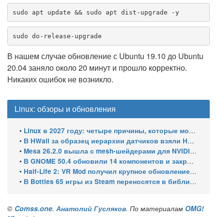
sudo apt update && sudo apt dist-upgrade -y
sudo do-release-upgrade
В нашем случае обновление с Ubuntu 19.10 до Ubuntu
20.04 заняло около 20 минут и прошло корректно.
Никаких ошибок не возникло.
Linux: обзоры и обновления
•
Linux в 2027 году: четыре причины, которые могут ускорить рост его доли
•
В HWall за образец иерархии датчиков взяли HWiNFO64 из Windows
•
Mesa 26.2.0 вышла с mesh-шейдерами для NVIDIA, OpenCL 3.1 и исправлениями для игр
•
В GNOME 50.4 обновили 14 компонентов и закрыли уязвимости GDM
•
Half-Life 2: VR Mod получил крупное обновление и статус Steam Frame Verified
•
В Bottles 65 игры из Steam переносятся в библиотеку автоматически
©
Comss.one
.
Анатолий Гусляков
. По материалам
OMG!