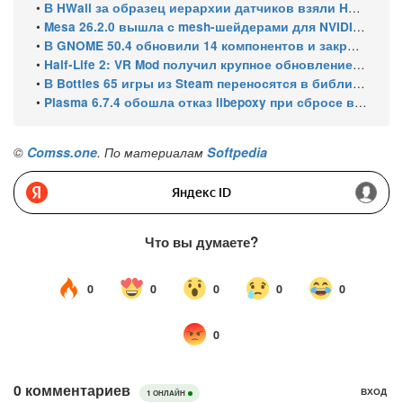
•
В HWall за образец иерархии датчиков взяли HWiNFO64 из Windows
•
Mesa 26.2.0 вышла с mesh-шейдерами для NVIDIA, OpenCL 3.1 и исправлениями для игр
•
В GNOME 50.4 обновили 14 компонентов и закрыли уязвимости GDM
•
Half-Life 2: VR Mod получил крупное обновление и статус Steam Frame Verified
•
В Bottles 65 игры из Steam переносятся в библиотеку автоматически
•
Plasma 6.7.4 обошла отказ libepoxy при сбросе видеокарты
©
Comss.one
. По материалам
Softpedia