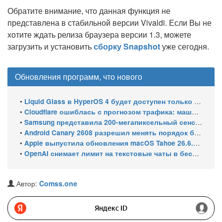
Обратите внимание, что данная функция не
представлена в стабильной версии Vivaldi. Если Вы не
хотите ждать релиза браузера версии 1.3, можете
загрузить и установить
сборку Snapshot
уже сегодня.
Обновления программ, что нового
•
Liquid Glass в HyperOS 4 будет доступен только на флагманских чипсетах
•
Cloudflare ошиблась с прогнозом трафика: машины обошли людей в мае 2026
•
Samsung представила 200-мегапиксельный сенсор ISOCELL HPC с DeepPix
•
Android Canary 2608 разрешил менять порядок блоков шторки
•
Apple выпустила обновления macOS Tahoe 26.6.1, Sequoia 15.7.9 и Sonoma 14.8.9 для устранения уязвимости общего доступа к экрану
•
OpenAI снимает лимит на текстовые чаты в бесплатном ChatGPT
Автор:
Comss.one