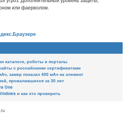
ых угроз. Дополнительный уровень защиты,
оном или фаерволом.
ндекс.Браузере
ли каталоги, роботы и порталы
 сайты с российскими сертификатами
мАч, замер показал 400 мАч на элемент
ей, провалившихся за 30 лет
ra One
indows и как это проверить
.ru