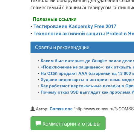
технологий обнаружения для удаления сложн
совместимый с вашим антивирусом, антишпи
Полезные ссылки
•
Тестирование Kaspersky Free 2017
•
Технология активной защиты Protect в Я
Советы и рекомендации
•
Каким был интернет до Google: поиск дели
•
«Подключение не защищено»: как открыть
•
На Ozon продают AAA батарейки на 13 800 
•
Худшие видеокарты в истории: семь модел
•
Как работают вертикальные вкладки в Ope
•
Почему отказ SSD выглядит как проблема W
Автор:
Comss.one
"http://www.comss.ru/">COMSS