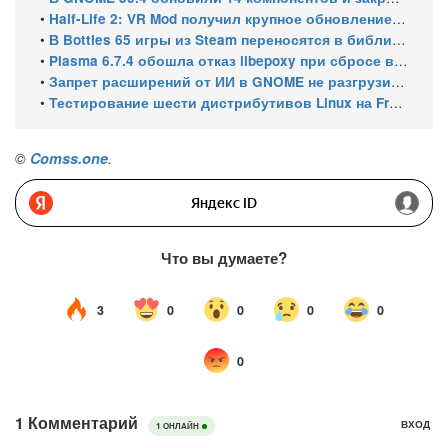
•
Half-Life 2: VR Mod получил крупное обновление и статус Steam Frame Verified
•
В Bottles 65 игры из Steam переносятся в библиотеку автоматически
•
Plasma 6.7.4 обошла отказ libepoxy при сбросе видеокарты
•
Запрет расширений от ИИ в GNOME не разгрузил очередь за 8 месяцев
•
Тестирование шести дистрибутивов Linux на Framework Laptop 13 Pro
©
Comss.one
.