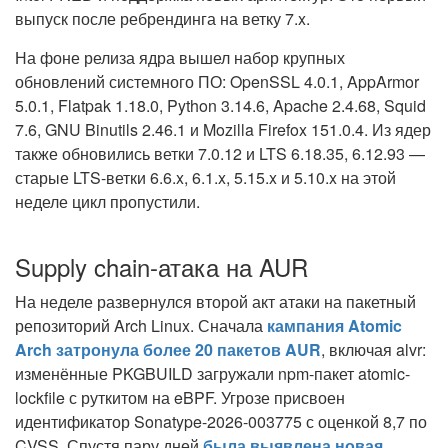
выпуск после ребрендинга на ветку 7.x.
На фоне релиза ядра вышел набор крупных
обновлений системного ПО: OpenSSL 4.0.1, AppArmor
5.0.1, Flatpak 1.18.0, Python 3.14.6, Apache 2.4.68, Squid
7.6, GNU Binutils 2.46.1 и Mozilla Firefox 151.0.4. Из ядер
также обновились ветки 7.0.12 и LTS 6.18.35, 6.12.93 —
старые LTS-ветки 6.6.x, 6.1.x, 5.15.x и 5.10.x на этой
неделе цикл пропустили.
Supply chain-атака на AUR
На неделе развернулся второй акт атаки на пакетный
репозиторий Arch Linux. Сначала
кампания Atomic
Arch затронула более 20 пакетов AUR
, включая alvr:
изменённые PKGBUILD загружали npm-пакет atomic-
lockfile с руткитом на eBPF. Угрозе присвоен
идентификатор Sonatype-2026-003775 с оценкой 8,7 по
CVSS. Спустя пару дней
была выявлена новая