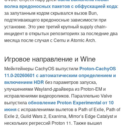
волна вредоносных пакетов с обфускацией кода
:
за запутанным кодом скрывался вызов Bun,
подтягивающего вредоносные зависимости при
установке. Это уже третий крупный supply chain-
инцидент в открытых репозиториях за последние два
месяца после случая с Cemu и Atomic Arch.
Игровое направление и Wine
Мейнтейнеры CachyOS выпустили
Proton-CachyOS
11.0-20260601 с автоматическим определением и
включением HDR
без параметров запуска,
улучшениями Wayland-драйвера из Proton-EM и
исправлениями видеороликов. Параллельно Valve
выпустила
обновление Proton Experimental от 10
июня
с исправлениями вылетов в Path of Exile, Path of
Exile 2, Guild Wars 2, Exanima, Mirror’s Edge Catalyst и
нескольких регрессий Proton 11. Также вышел