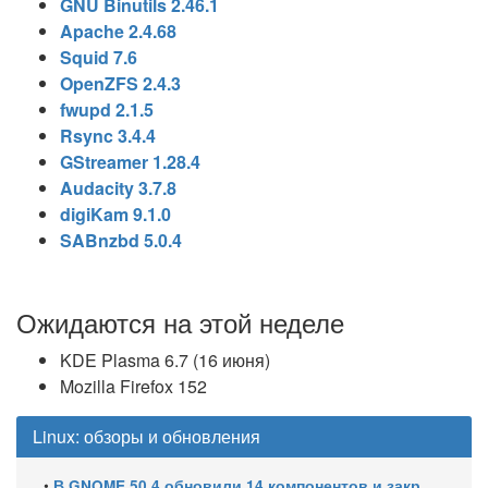
GNU Binutils 2.46.1
Apache 2.4.68
Squid 7.6
OpenZFS 2.4.3
fwupd 2.1.5
Rsync 3.4.4
GStreamer 1.28.4
Audacity 3.7.8
digiKam 9.1.0
SABnzbd 5.0.4
Ожидаются на этой неделе
KDE Plasma 6.7 (16 июня)
Mozilla Firefox 152
Linux: обзоры и обновления
•
В GNOME 50.4 обновили 14 компонентов и закрыли уязвимости GDM