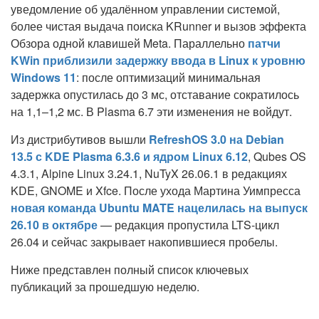
уведомление об удалённом управлении системой,
более чистая выдача поиска KRunner и вызов эффекта
Обзора одной клавишей Meta. Параллельно
патчи
KWin приблизили задержку ввода в Linux к уровню
Windows 11
: после оптимизаций минимальная
задержка опустилась до 3 мс, отставание сократилось
на 1,1–1,2 мс. В Plasma 6.7 эти изменения не войдут.
Из дистрибутивов вышли
RefreshOS 3.0 на Debian
13.5 с KDE Plasma 6.3.6 и ядром Linux 6.12
, Qubes OS
4.3.1, Alpine Linux 3.24.1, NuTyX 26.06.1 в редакциях
KDE, GNOME и Xfce. После ухода Мартина Уимпресса
новая команда Ubuntu MATE нацелилась на выпуск
26.10 в октябре
— редакция пропустила LTS-цикл
26.04 и сейчас закрывает накопившиеся пробелы.
Ниже представлен полный список ключевых
публикаций за прошедшую неделю.