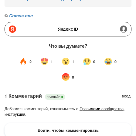
©
Comss.one
.