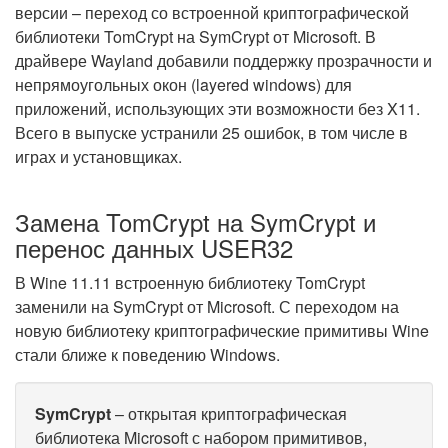
версии – переход со встроенной криптографической
библиотеки TomCrypt на SymCrypt от Microsoft. В
драйвере Wayland добавили поддержку прозрачности и
непрямоугольных окон (layered windows) для
приложений, использующих эти возможности без X11.
Всего в выпуске устранили 25 ошибок, в том числе в
играх и установщиках.
Замена TomCrypt на SymCrypt и
перенос данных USER32
В Wine 11.11 встроенную библиотеку TomCrypt
заменили на SymCrypt от Microsoft. С переходом на
новую библиотеку криптографические примитивы Wine
стали ближе к поведению Windows.
SymCrypt
– открытая криптографическая
библиотека Microsoft с набором примитивов,