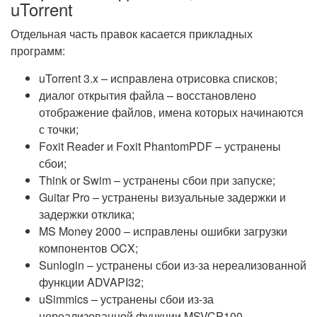
uTorrent
Отдельная часть правок касается прикладных
программ:
uTorrent 3.x – исправлена отрисовка списков;
диалог открытия файла – восстановлено
отображение файлов, имена которых начинаются
с точки;
Foxit Reader и Foxit PhantomPDF – устранены
сбои;
Think or Swim – устранены сбои при запуске;
Guitar Pro – устранены визуальные задержки и
задержки отклика;
MS Money 2000 – исправлены ошибки загрузки
компонентов OCX;
Sunlogin – устранены сбои из-за нереализованной
функции ADVAPI32;
uSimmics – устранены сбои из-за
нереализованной функции MSVCP100.