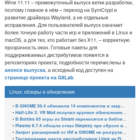
Wine 11.11 – промежуточный выпуск ветки разработки,
поэтому главное в нём – переход на SymCrypt и
развитие драйвера Wayland, а не отдельные
исправления. Для пользователей выпуск означает
более точную работу части игр и приложений в Linux и
macOS, а для тех, кто работает без X11, – корректную
прозрачность окон. Готовые пакеты для
поддерживаемых дистрибутивов появятся в
репозиториях проекта; подробности перечислены в
анонсе выпуска
, а исходный код доступен на
странице проекта на GitLab
.
Linux: обзоры и обновления
•
В GNOME 50.4 обновили 14 компонентов и закрыли уязвимости GDM
•
Half-Life 2: VR Mod получил крупное обновление и статус Steam Frame Verified
•
В Bottles 65 игры из Steam переносятся в библиотеку автоматически
•
Plasma 6.7.4 обошла отказ libepoxy при сбросе видеокарты
•
Запрет расширений от ИИ в GNOME не разгрузил очередь за 8 месяцев
•
Тестирование шести дистрибутивов Linux на Framework Laptop 13 Pro