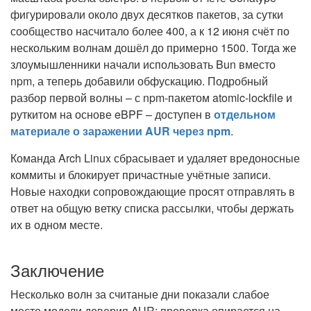
фигурировали около двух десятков пакетов, за сутки
сообщество насчитало более 400, а к
12 июня
счёт по
нескольким волнам дошёл до примерно 1500. Тогда же
злоумышленники начали использовать Bun вместо
npm, а теперь добавили обфускацию. Подробный
разбор первой волны – с npm-пакетом atomic-lockfile и
руткитом на основе eBPF – доступен в
отдельном
материале о заражении AUR через npm
.
Команда Arch Linux сбрасывает и удаляет вредоносные
коммиты и блокирует причастные учётные записи.
Новые находки сопровождающие просят отправлять в
ответ на общую ветку списка рассылки, чтобы держать
их в одном месте.
Заключение
Несколько волн за считаные дни показали слабое
место модели доверия AUR: проверка опирается на