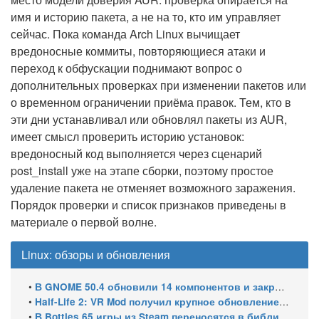
имя и историю пакета, а не на то, кто им управляет
сейчас. Пока команда Arch Linux вычищает
вредоносные коммиты, повторяющиеся атаки и
переход к обфускации поднимают вопрос о
дополнительных проверках при изменении пакетов или
о временном ограничении приёма правок. Тем, кто в
эти дни устанавливал или обновлял пакеты из AUR,
имеет смысл проверить историю установок:
вредоносный код выполняется через сценарий
post_install уже на этапе сборки, поэтому простое
удаление пакета не отменяет возможного заражения.
Порядок проверки и список признаков приведены в
материале о первой волне.
Linux: обзоры и обновления
•
В GNOME 50.4 обновили 14 компонентов и закрыли уязвимости GDM
•
Half-Life 2: VR Mod получил крупное обновление и статус Steam Frame Verified
•
В Bottles 65 игры из Steam переносятся в библиотеку автоматически