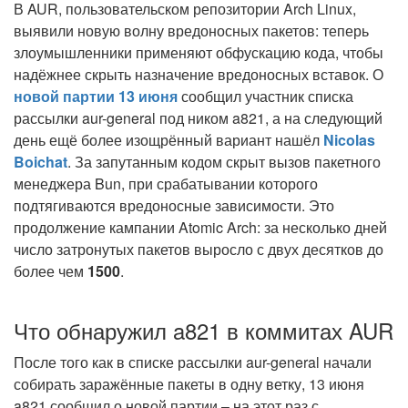
В AUR, пользовательском репозитории Arch Linux,
выявили новую волну вредоносных пакетов: теперь
злоумышленники применяют обфускацию кода, чтобы
надёжнее скрыть назначение вредоносных вставок. О
новой партии 13 июня
сообщил участник списка
рассылки aur-general под ником a821, а на следующий
день ещё более изощрённый вариант нашёл
Nicolas
Boichat
. За запутанным кодом скрыт вызов пакетного
менеджера Bun, при срабатывании которого
подтягиваются вредоносные зависимости. Это
продолжение кампании Atomic Arch: за несколько дней
число затронутых пакетов выросло с двух десятков до
более чем
1500
.
Что обнаружил a821 в коммитах AUR
После того как в списке рассылки aur-general начали
собирать заражённые пакеты в одну ветку,
13 июня
a821 сообщил о новой партии – на этот раз с