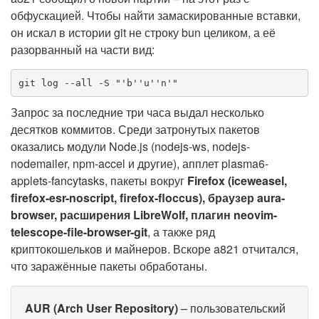
обфускацией. Чтобы найти замаскированные вставки,
он искал в истории git не строку bun целиком, а её
разорванный на части вид:
git log --all -S "'b''u''n'"
Запрос за последние три часа выдал несколько
десятков коммитов. Среди затронутых пакетов
оказались модули Node.js (nodejs-ws, nodejs-
nodemailer, npm-accel и другие), апплет plasma6-
applets-fancytasks, пакеты вокруг
Firefox (iceweasel,
firefox-esr-noscript, firefox-floccus), браузер aura-
browser, расширения LibreWolf, плагин neovim-
telescope-file-browser-git
, а также ряд
криптокошельков и майнеров. Вскоре a821 отчитался,
что заражённые пакеты обработаны.
AUR (Arch User Repository)
– пользовательский