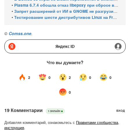
•
Plasma 6.7.4 обошла отказ libepoxy при сбросе видеокарты
•
Запрет расширений от ИИ в GNOME не разгрузил очередь за 8 месяцев
•
Тестирование шести дистрибутивов Linux на Framework Laptop 13 Pro
©
Comss.one
.