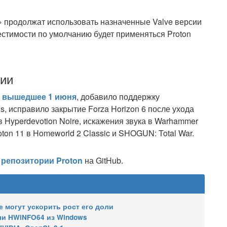
» продолжат использовать назначенные Valve версии
естимости по умолчанию будет применяться Proton
нии
,
вышедшее 1 июня
, добавило поддержку
ds, исправило закрытие Forza Horizon 6 после ухода
 Hyperdevotion Noire, искажения звука в Warhammer
oton 11 в Homeworld 2 Classic и SHOGUN: Total War.
репозитории Proton
на GitHub.
е могут ускорить рост его доли
яли HWiNFO64 из Windows