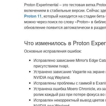
Proton Experimental – это тестовая ветка Prot
включением в стабильные версии. Сейчас зд
Proton 11
, который находится на стадии бета
можно через поиск по слову «Proton» в библи
обновление появится автоматически в раздел
Что изменилось в Proton Exper
Основные исправления ошибок:
Исправлено зависание Mirror's Edge Cat
присутствием nvapi.
Устранено зависание Vagante на экране
NVIDIA под Wayland.
Исправлены проблемы с гаммой в Exani
Устранена ошибка Moero Chronicle, из-з
ролик каждый раз при потере фокуса во
Исправлен некорректный вывод цветов в N
NVIDIA под Wayland.