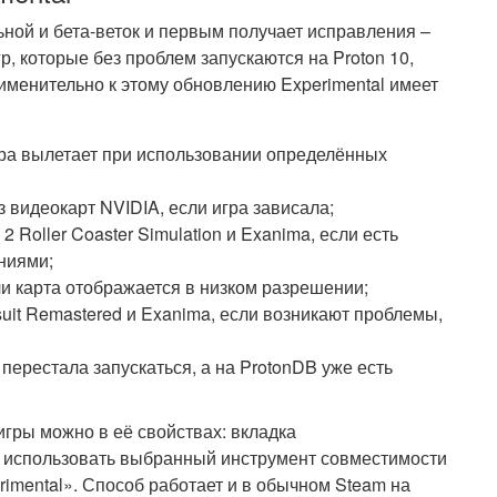
ьной и бета-веток и первым получает исправления –
р, которые без проблем запускаются на Proton 10,
рименительно к этому обновлению Experimental имеет
и игра вылетает при использовании определённых
ез видеокарт NVIDIA, если игра зависала;
s 2 Roller Coaster Simulation и Exanima, если есть
ниями;
ли карта отображается в низком разрешении;
rsuit Remastered и Exanima, если возникают проблемы,
 перестала запускаться, а на ProtonDB уже есть
игры можно в её свойствах: вкладка
 использовать выбранный инструмент совместимости
erimental». Способ работает и в обычном Steam на