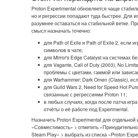
Proton Experimental обновляется чаще стабил
но и регрессии попадают туда быстрее. Для иг
разумнее оставаться на стабильной ветке. П
смысл назначать точечно:
для Path of Exile и Path of Exile 2, есл
символов в чате;
для Mirror's Edge Catalyst на системах б
для Vagante, Call of Duty (2003), No Limit
проблемы с цветами, гаммой или зависа
для Warhammer: Dark Omen (Classic), ес
для Guild Wars 2, Need for Speed Hot Pu
связанные с регрессиями Proton 11;
в любых случаях, когда после патча игра
отчёты о её работе под Experimental.
Назначить Proton Experimental для отдельной 
«Совместимость» > отметить «Принудительно
Steam Play» > выбрать из списка «Proton Exp