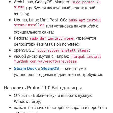
Arch Linux, CachyOS, Manjaro:
sudo pacman -S
steam
(требуется включённый репозиторий
multilib);
Ubuntu, Linux Mint, Pop!_OS:
sudo apt install
steam-installer
или установка пакета
.deb
с
официального сайта;
Fedora:
(требуется
sudo dnf install steam
репозиторий RPM Fusion non-free);
openSUSE:
;
sudo zypper install steam
любой дистрибутив с Flatpak:
flatpak install
flathub com.valvesoftware.Steam
;
Steam Deck
и
SteamOS
— клиент уже
установлен, отдельные действия не требуются.
Назначить Proton 11.0 Beta для игры
Открыть «Библиотеку» и выбрать нужную
Windows-игру;
нажать на значок шестерёнки справа и перейти в