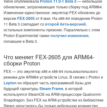
Valve опубликовала
Proton 11.0-1 Beta 3
— небольшое
обновление, затрагивающее только сборку под ARM64.
Изменение единственное: эмулятор FEX обновлен до
версии
FEX-2605
от
9 мая
. На x86-64 поведение Proton
11 Beta 3 совпадает со
второй бета-версией
,
остальные компоненты прежние. Параллельно с этим
Proton Experimental также
получил изменения
,
попавшие в Beta 3.
Что меняет FEX-2605 для ARM64-
сборки Proton
FEX — это эмулятор x86 и x86-64 пользовательского
режима для ARM64 устройств Linux. В связке с Proton и
Lepton
он образует часть программной базы для
будущей гарнитуры
Steam Frame
, в которой
используется SteamOS на ARM-процессоре Qualcomm
Snapdragon. Без FEX на ARM-устройстве из библиотеки
Steam запустилось бы только небольшое количество