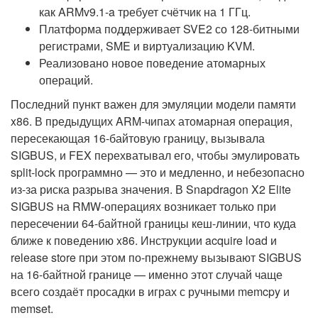
как ARMv9.1-a требует счётчик на 1 ГГц.
Платформа поддерживает SVE2 со 128-битными
регистрами, SME и виртуализацию KVM.
Реализовано новое поведение атомарных
операций.
Последний пункт важен для эмуляции модели памяти
x86. В предыдущих ARM-чипах атомарная операция,
пересекающая 16-байтовую границу, вызывала
SIGBUS, и FEX перехватывал его, чтобы эмулировать
split-lock программно — это и медленно, и небезопасно
из-за риска разрыва значения. В Snapdragon X2 Elite
SIGBUS на RMW-операциях возникает только при
пересечении 64-байтной границы кеш-линии, что куда
ближе к поведению x86. Инструкции acquire load и
release store при этом по-прежнему вызывают SIGBUS
на 16-байтной границе — именно этот случай чаще
всего создаёт просадки в играх с ручными memcpy и
memset.