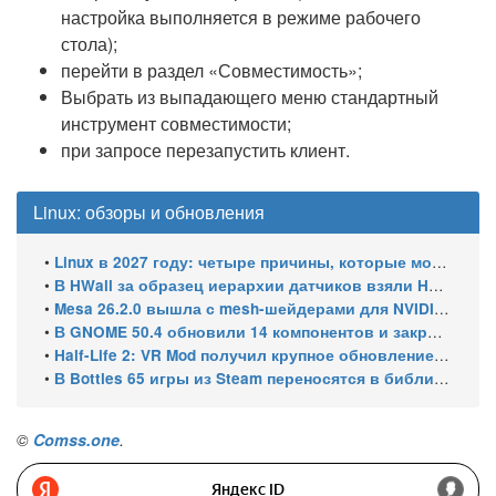
настройка выполняется в режиме рабочего
стола);
перейти в раздел «Совместимость»;
Выбрать из выпадающего меню стандартный
инструмент совместимости;
при запросе перезапустить клиент.
Linux: обзоры и обновления
•
Linux в 2027 году: четыре причины, которые могут ускорить рост его доли
•
В HWall за образец иерархии датчиков взяли HWiNFO64 из Windows
•
Mesa 26.2.0 вышла с mesh-шейдерами для NVIDIA, OpenCL 3.1 и исправлениями для игр
•
В GNOME 50.4 обновили 14 компонентов и закрыли уязвимости GDM
•
Half-Life 2: VR Mod получил крупное обновление и статус Steam Frame Verified
•
В Bottles 65 игры из Steam переносятся в библиотеку автоматически
©
Comss.one
.