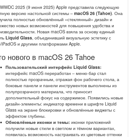
 WWDC 2025 (9 июня 2025) Apple представила следующую
упную версию настольной системы –
macOS 26 (Tahoe)
. Она
учила полностью обновлённый «стеклянный» дизайн и
жество новых возможностей для повышения удобства и
изводительности. Новая macOS взяла за основу единый
иль
Liquid Glass
, объединивший визуальную эстетику с
/iPadOS и другими платформами Apple.
то нового в macOS 26 Tahoe
Пользовательский интерфейс Liquid Glass:
интерфейс macOS переработан – меню-бар стал
полностью прозрачным, отражая фон рабочего стола, а
боковые панели и панели инструментов выполнены из
полупрозрачного материала, что приносит
дополнительный фокус на содержимое. Появились новые
дизайн-элементы: индикатор времени в шрифте Liquid
Glass на экране блокировки и обновлённые виджеты с
эффектом глубины.
Обновлённые иконки и темы:
иконки приложений
получили новые стили в светлом и тёмном вариантах,
появилась возможность настраивать их цветовые оттенки