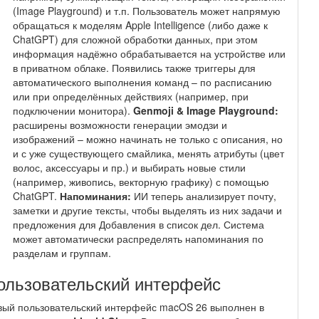
(Image Playground) и т.п. Пользователь может напрямую
обращаться к моделям Apple Intelligence (либо даже к
ChatGPT) для сложной обработки данных, при этом
информация надёжно обрабатывается на устройстве или
в приватном облаке. Появились также триггеры для
автоматического выполнения команд – по расписанию
или при определённых действиях (например, при
подключении монитора).
Genmoji & Image Playground:
расширены возможности генерации эмодзи и
изображений – можно начинать не только с описания, но
и с уже существующего смайлика, менять атрибуты (цвет
волос, аксессуары и пр.) и выбирать новые стили
(например, живопись, векторную графику) с помощью
ChatGPT.
Напоминания:
ИИ теперь анализирует почту,
заметки и другие тексты, чтобы выделять из них задачи и
предложения для Добавления в список дел. Система
может автоматически распределять напоминания по
разделам и группам.
ользовательский интерфейс
вый пользовательский интерфейс macOS 26 выполнен в