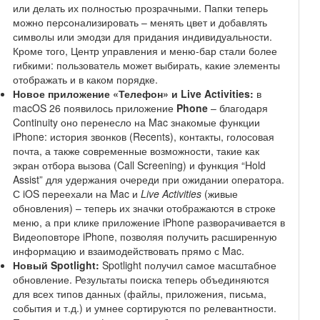
или делать их полностью прозрачными. Папки теперь
можно персонализировать – менять цвет и добавлять
символы или эмодзи для придания индивидуальности.
Кроме того, Центр управления и меню-бар стали более
гибкими: пользователь может выбирать, какие элементы
отображать и в каком порядке.
Новое приложение «Телефон» и Live Activities:
в
macOS 26 появилось приложение
Phone
– благодаря
Continuity оно перенесло на Mac знакомые функции
iPhone: история звонков (Recents), контакты, голосовая
почта, а также современные возможности, такие как
экран отбора вызова (Call Screening) и функция “Hold
Assist” для удержания очереди при ожидании оператора.
С iOS переехали на Mac и
Live Activities
(живые
обновления) – теперь их значки отображаются в строке
меню, а при клике приложение iPhone разворачивается в
Видеоповторе iPhone, позволяя получить расширенную
информацию и взаимодействовать прямо с Mac.
Новый Spotlight:
Spotlight получил самое масштабное
обновление. Результаты поиска теперь объединяются
для всех типов данных (файлы, приложения, письма,
события и т.д.) и умнее сортируются по релевантности.