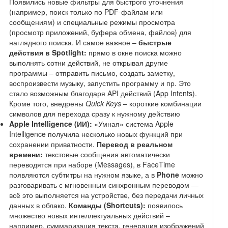
Появились новые фильтры для быстрого уточнения
(например, поиск только по PDF-файлам или
сообщениям) и специальные режимы просмотра
(просмотр приложений, буфера обмена, файлов) для
наглядного поиска. И самое важное –
быстрые
действия в Spotlight:
прямо в окне поиска можно
выполнять сотни действий, не открывая другие
программы – отправить письмо, создать заметку,
воспроизвести музыку, запустить программу и пр. Это
стало возможным благодаря API действий (App Intents).
Кроме того, внедрены
Quick Keys
– короткие комбинации
символов для перехода сразу к нужному действию
Apple Intelligence (ИИ):
«Умная» система Apple
Intelligence получила несколько новых функций при
сохранении приватности.
Перевод в реальном
времени:
текстовые сообщения автоматически
переводятся при наборе (Messages), в FaceTime
появляются субтитры на нужном языке, а в
Phone
можно
разговаривать с мгновенным синхронным переводом —
всё это выполняется на устройстве, без передачи личных
данных в облако.
Команды (Shortcuts):
появилось
множество новых интеллектуальных действий –
например, суммаризация текста, генерация изображений