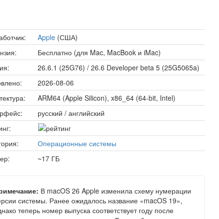
аботчик:
Apple
(США)
нзия:
Бесплатно (для Mac, MacBook и iMac)
ия:
26.6.1 (25G76) / 26.6 Developer beta 5 (25G5065a)
влено:
2026-08-06
тектура:
ARM64 (Apple Silicon), x86_64 (64-bit, Intel)
рфейс:
русский / английский
инг:
гория:
Операционные системы
ер:
~17 ГБ
римечание:
В macOS 26 Apple изменила схему нумерации
ерсии системы. Ранее ожидалось название «macOS 19»,
днако теперь номер выпуска соответствует году после