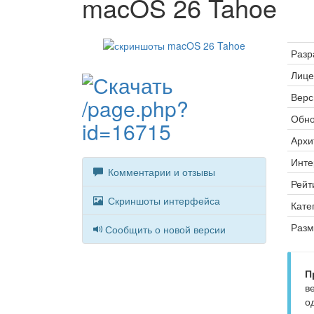
macOS 26 Tahoe
Разр
Лице
Верс
Обно
Архи
Инте
Комментарии и отзывы
Рейт
Скриншоты интерфейса
Кате
Разм
Сообщить о новой версии
П
в
о