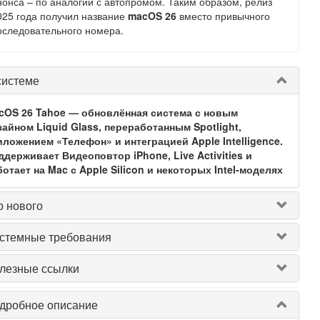
нонса – по аналогии с автопромом. Таким образом, релиз
025 года получил название
macOS 26
вместо привычного
оследовательного номера.
системе
cOS 26 Tahoe — обновлённая система с новым
айном Liquid Glass, переработанным Spotlight,
иложением «Телефон» и интеграцией Apple Intelligence.
держивает Видеоповтор iPhone, Live Activities и
отает на Mac с Apple Silicon и некоторых Intel-моделях
о нового
стемные требования
лезные ссылки
дробное описание