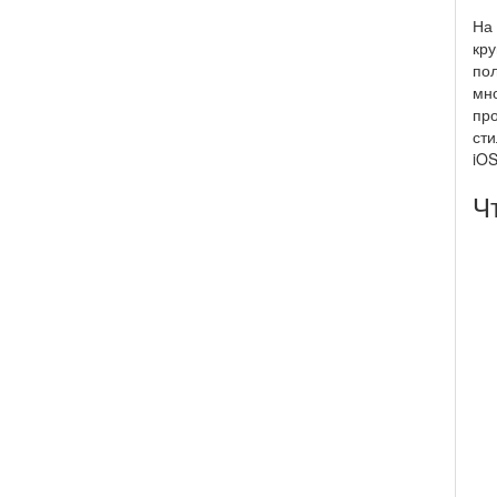
На
кр
пол
мно
про
ст
iOS
Ч