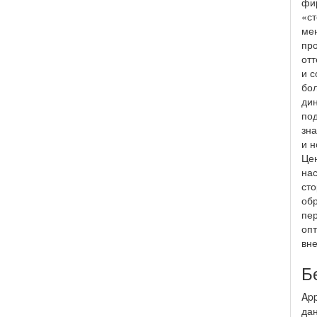
фи
«ст
мен
про
отт
и с
бол
дин
под
зна
и н
Цен
нас
сто
обр
пер
опт
вне
Б
App
да