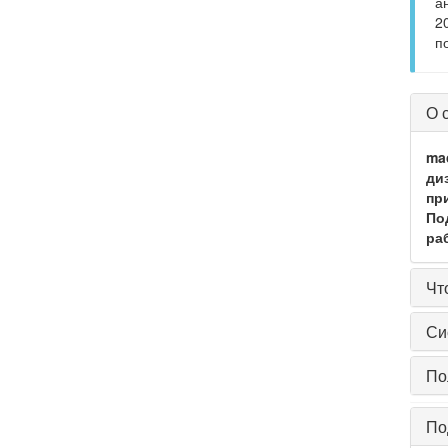
а
2
п
О 
ma
диз
пр
Под
раб
Чт
Си
По
По