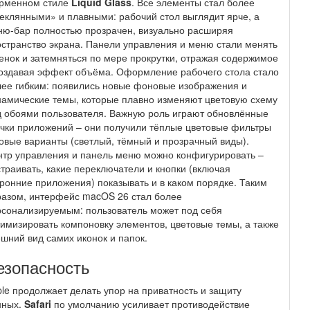
рменном стиле
Liquid Glass
. Все элементы стал более
еклянными» и плавными: рабочий стол выглядит ярче, а
ю-бар полностью прозрачен, визуально расширяя
странство экрана. Панели управления и меню стали менять
енок и затемняться по мере прокрутки, отражая содержимое
оздавая эффект объёма. Оформление рабочего стола стало
ее гибким: появились новые фоновые изображения и
амические темы, которые плавно изменяют цветовую схему
 обоями пользователя. Важную роль играют обновлённые
чки приложений – они получили тёплые цветовые фильтры
овые варианты (светлый, тёмный и прозрачный виды).
тр управления и панель меню можно конфигурировать –
траивать, какие переключатели и кнопки (включая
ронние приложения) показывать и в каком порядке. Таким
азом, интерфейс macOS 26 стал более
сонализируемым: пользователь может под себя
имизировать компоновку элементов, цветовые темы, а также
шний вид самих иконок и папок.
езопасность
le продолжает делать упор на приватность и защиту
нных.
Safari
по умолчанию усиливает противодействие