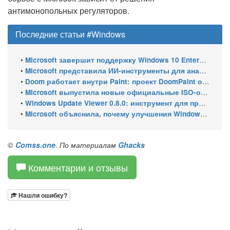
антимонопольных регуляторов.
Последние статьи #Windows
•
Microsoft завершит поддержку Windows 10 Enterprise LTSC 2021 в январе 2027 года. ESU продлят обновления до января 2030 года
•
Microsoft представила ИИ-инструменты для анализа производительности Windows: ETW MCP и WPA MCP
•
Doom работает внутри Paint: проект DoomPaint от технического директора Microsoft Azure
•
Microsoft выпустила новые официальные ISO-образы Windows 11 для инсайдеров
•
Windows Update Viewer 0.8.0: инструмент для просмотра истории обновлений Windows 11 и Windows 10 получил улучшения
•
Microsoft объяснила, почему улучшения Windows 11 выходят так медленно
©
Comss.one
. По материалам
Ghacks
Комментарии и отзывы
Нашли ошибку?