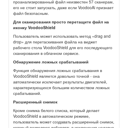
проанализированный файл неизвестен 57 сканерам,
его не стоит запускать, даже если VoodooAi признает
файл безопасным.
Для сканирования просто перетащите файл на
иконку VoodooShield
Пользователь может использовать метод «drag and
drop» для перетаскивания файла на виджет
рабочего стола VoodooShield для его последующего
сканирования в облачном сервисе.
Обнаружение ложных срабатываний
Функция обнаружения ложных срабатывания в
VoodooShield является довольно точной - она
автоматически исключает результаты двигателей,
характеризующихся большим количеством ложных
срабатываний.
Расширенный снимок
Кроме снимка белого списка, который делает
VoodooShield в автоматическом режиме,
пользователь может создавать расширенный снимок,
который позволяют добавлять в исключения недавно