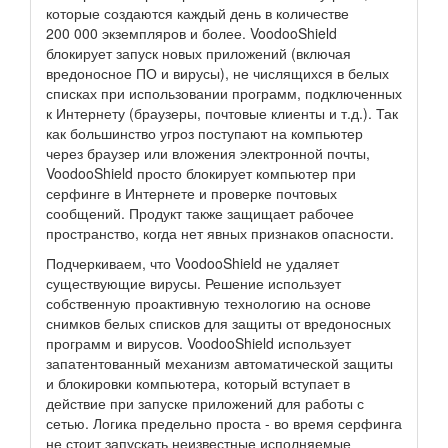
которые создаются каждый день в количестве
200 000 экземпляров и более. VoodooShield
блокирует запуск новых приложений (включая
вредоносное ПО и вирусы), не числящихся в белых
списках при использовании программ, подключенных
к Интернету (браузеры, почтовые клиенты и т.д.). Так
как большинство угроз поступают на компьютер
через браузер или вложения электронной почты,
VoodooShield просто блокирует компьютер при
серфинге в Интернете и проверке почтовых
сообщений. Продукт также защищает рабочее
пространство, когда нет явных признаков опасности.
Подчеркиваем, что VoodooShield не удаляет
существующие вирусы. Решение использует
собственную проактивную технологию на основе
снимков белых списков для защиты от вредоносных
программ и вирусов. VoodooShield использует
запатентованный механизм автоматической защиты
и блокировки компьютера, который вступает в
действие при запуске приложений для работы с
сетью. Логика предельно проста - во время серфинга
не стоит запускать неизвестные исполняемые