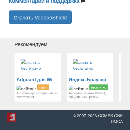
Комментарии и поддержка
Скачать VoodooShield
Рекомендуем
Adguard для Windows
Яндекс.Браузер
Sti
АКЦИЯ
БЕСПЛАТНО
Антибаннер, антифишинг и
Активная защита Protect,
Наде
антитрекинг
защищенный режим
парол
© 2007-
2026
COMSS.ONE
DMCA