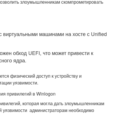
г позволить злоумышленникам скомпрометировать
с виртуальными машинами на хосте с Unified
жен обход UEFI, что может привести к
сного ядра.
ется физический доступ к устройству и
тации уязвимости.
я привилегий в Winlogon
ривилегий, которая могла дать злоумышленникам
ой уязвимости администраторам необходимо