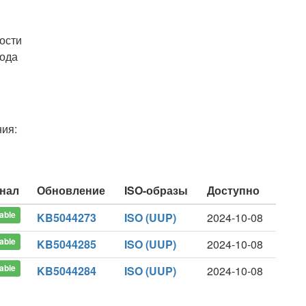
ости
кода
ия:
нал
Обновление
ISO-образы
Доступно
able
KB5044273
ISO (UUP)
2024-10-08
able
KB5044285
ISO (UUP)
2024-10-08
able
KB5044284
ISO (UUP)
2024-10-08