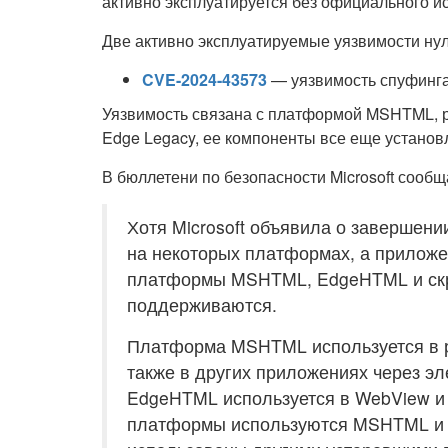
активно эксплуатируется без официального и
Две активно эксплуатируемые уязвимости нул
CVE-2024-43573
— уязвимость спуфинг
Уязвимость связана с платформой MSHTML, ран
Edge Legacy, ее компоненты все еще установ
В бюллетени по безопасности Microsoft сообщ
Хотя Microsoft объявила о завершении
на некоторых платформах, а приложен
платформы MSHTML, EdgeHTML и ск
поддерживаются.
Платформа MSHTML используется в реж
также в других приложениях через э
EdgeHTML используется в WebView и
платформы используются MSHTML и E