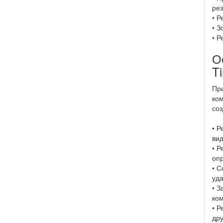
рез
• Р
• З
• 
О
T
Пр
ком
соз
• Р
вид
• Р
оп
• С
уд
• З
ко
• Р
дру