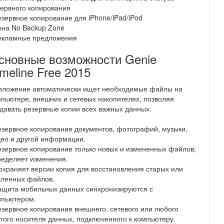
ервного копирования
езервное копирование для iPhone/iPad/iPod
она No Backup Zone
Рекламные предложения
сновные возможности Genie
imeline Free 2015
иложение автоматически ищет необходимые файлы на
пьютере, внешних и сетевых накопителях, позволяя
давать резервные копии всех важных данных.
езервное копирование документов, фотографий, музыки,
ео и другой информации.
езервное копирование только новых и измененных файлов;
ределяет изменения.
охраняет версии копия для восстановления старых или
аленных файлов.
ащита мобильных данных синхронизируются с
мпьютером.
езервное копирование внешнего, сетевого или любого
гого носителя данных, подключенного к компьютеру.