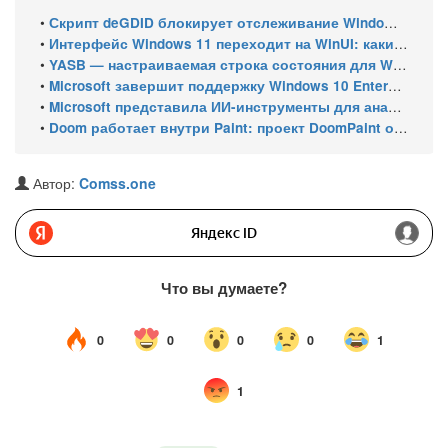
•
Скрипт deGDID блокирует отслеживание Windows по глобальному идентификатору устройства
•
Интерфейс Windows 11 переходит на WinUI: какие системные элементы обновит Microsoft
•
YASB — настраиваемая строка состояния для Windows с виджетами и поддержкой нескольких мониторов
•
Microsoft завершит поддержку Windows 10 Enterprise LTSC 2021 в январе 2027 года. ESU продлят обновления до января 2030 года
•
Microsoft представила ИИ-инструменты для анализа производительности Windows: ETW MCP и WPA MCP
•
Doom работает внутри Paint: проект DoomPaint от технического директора Microsoft Azure
Автор:
Comss.one