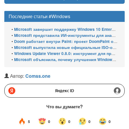
Последние статьи #Windows
•
Microsoft завершит поддержку Windows 10 Enterprise LTSC 2021 в январе 2027 года. ESU продлят обновления до января 2030 года
•
Microsoft представила ИИ-инструменты для анализа производительности Windows: ETW MCP и WPA MCP
•
Doom работает внутри Paint: проект DoomPaint от технического директора Microsoft Azure
•
Microsoft выпустила новые официальные ISO-образы Windows 11 для инсайдеров
•
Windows Update Viewer 0.8.0: инструмент для просмотра истории обновлений Windows 11 и Windows 10 получил улучшения
•
Microsoft объяснила, почему улучшения Windows 11 выходят так медленно
Автор:
Comss.one