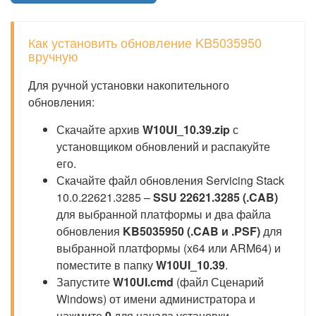
Как установить обновление KB5035950
вручную
Для ручной установки накопительного
обновления:
Скачайте архив
W10UI_10.39.zip
с
установщиком обновлений и распакуйте
его.
Скачайте файл обновления Servicing Stack
10.0.22621.3285 –
SSU 22621.3285 (.CAB)
для выбранной платформы и два файла
обновления
KB5035950 (.CAB и .PSF)
для
выбранной платформы (x64 или ARM64) и
поместите в папку
W10UI_10.39
.
Запустите
W10UI.cmd
(файл Сценарий
Windows) от имени администратора и
нажмите
0
для начала установки.