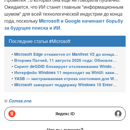
Ожидается, что ИИ станет главным "информационным
шумом" для всей технологической индустрии до конца
года, поскольку
Microsoft и Google начинают борьбу
за будущее поиска и ИИ
.
Последние статьи #Microsoft
•
Microsoft Edge откажется от Manifest V2 до конца 2026 года – классический uBlock Origin перестанет работать
•
Вторник Патчей, 11 августа 2026 года: Обновления безопасности для Windows 11 (включая KB5121003), ESU-обновления для Windows 10
•
Скрипт deGDID блокирует отслеживание Windows по глобальному идентификатору устройства
•
Интерфейс Windows 11 переходит на WinUI: какие системные элементы обновит Microsoft
•
YASB — настраиваемая строка состояния для Windows с виджетами и поддержкой нескольких мониторов
•
Microsoft завершит поддержку Windows 10 Enterprise LTSC 2021 в январе 2027 года. ESU продлят обновления до января 2030 года
©
Comss.one
.