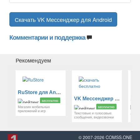
Скачать VK Мессенджер для Android
Комментарии и поддержка
Рекомендуем
RuStore для Android
VK Мессенджер для Android
Янд
БЕСПЛАТНО
Магазин мобильных
БЕСПЛАТНО
приложений и игр
Текстовые и голосовые
Актив
сообщения, видеозвонки
защи
© 2007-
2026
COMSS.ONE