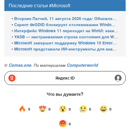
Последние статьи #Microsoft
•
Вторник Патчей, 11 августа 2026 года: Обновления безопасности для Windows 11 (включая KB5121003), ESU-обновления для Windows 10
•
Скрипт deGDID блокирует отслеживание Windows по глобальному идентификатору устройства
•
Интерфейс Windows 11 переходит на WinUI: какие системные элементы обновит Microsoft
•
YASB — настраиваемая строка состояния для Windows с виджетами и поддержкой нескольких мониторов
•
Microsoft завершит поддержку Windows 10 Enterprise LTSC 2021 в январе 2027 года. ESU продлят обновления до января 2030 года
•
Microsoft представила ИИ-инструменты для анализа производительности Windows: ETW MCP и WPA MCP
©
Comss.one
. По материалам
Computerworld