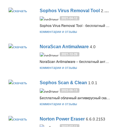
Sophos Virus Removal Tool
2.9.0 [12.04.2021]
2021-04-12
Sophos Virus Removal Tool - бесплатный антивирусный сканер для обнаружения и удаления вирусов, программ-шпионов, руткитов и поддельных антивирусов. Дополнительный уровень защиты компьютера для вашего постоянного антивируса
комментарии и отзывы
NoraScan Antimalware
4.0
2021-12-29
NoraScan Antimalware – бесплатный антивирусный сканер с облачной проверкой файлов, который обнаруживает и удаляет известные и неизвестные активные вредоносные программы в системе
комментарии и отзывы
Sophos Scan & Clean
1.0.1
2022-06-13
Бесплатный облачный антивирусный сканер Sophos Scan & Clean на базе HitmanPro. Использует поведенческое обнаружение, файловую экспертизу и коллективный разум, для обнаружения и полного удаления угроз, которые могут быть пропущены антивирусом
комментарии и отзывы
Norton Power Eraser
6.6.0.2153
2022-07-11