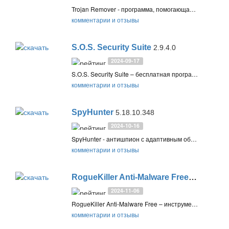
Trojan Remover - программа, помогающая удалять трояны и интернет-черви с компьютера, когда стандартные антивирусы с этим не справляются
комментарии и отзывы
S.O.S. Security Suite
2.9.4.0
2024-09-17
S.O.S. Security Suite – бесплатная программа для поиска и удаления вредоносных и шпионских программ, улучшения настроек конфиденциальности и безопасности системы, а также очистки системы от мусора
комментарии и отзывы
SpyHunter
5.18.10.348
2024-10-16
SpyHunter - антишпион с адаптивным обнаружением и удалением шпионского ПО. Обеспечивает непрерывную защиту от новейших вредоносных программ, троянов, фальшивых антивирусов. Включает систему Compact OS для надежного удаления руткитов
комментарии и отзывы
RogueKiller Anti-Malware Free
15.19.2.0 +
2024-11-06
RogueKiller Anti-Malware Free – инструмент безопасности, который предназначен для завершения и удаления вредоносных процессов и программ с компьютера
комментарии и отзывы