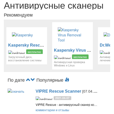
Антивирусные сканеры
Рекомендуем
Kaspersky Rescue Disk
Dr.Web 
Kaspersky Virus Removal Tool
БЕСПЛАТНО
Загрузочный диск,
Антивирус
БЕСПЛАТНО
восстановление системы
лечение к
Антивирусная проверка
Windows и Linux
По дате
Популярные
VIPRE Rescue Scanner
[07.04.2021]
2021-04-07
VIPRE Rescue - антивирусный сканер командной строки, проверяет и лечит зараженный компьютер, в котором из-за заражения невозможно нормально запускать программы. Обнаруживает и удаляет вредоносное ПО и сложные угрозы - руткиты
комментарии и отзывы