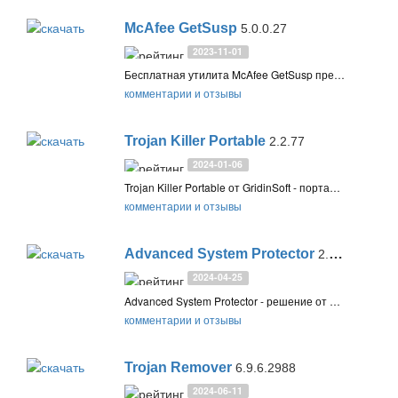
McAfee GetSusp
5.0.0.27
2023-11-01
Бесплатная утилита McAfee GetSusp предназначена для поиска не замеченных антивирусной защитой вредоносных программ. Обнаружение производится за счет сочетания эвристической технологии и онлайн-базы безопасных файлов McAfee
комментарии и отзывы
Trojan Killer Portable
2.2.77
2024-01-06
Trojan Killer Portable от GridinSoft - портативный антивирусный сканер и инструмент для удаления угроз, который может использоваться на USB-флешке без установки на компьютер
комментарии и отзывы
Advanced System Protector
2.5.1111.29115
2024-04-25
Advanced System Protector - решение от Systweak для обнаружения и удаления вредоносных программ, которые могут быть на вашем компьютере. Проверьте все уязвимые области вашей системы и защитите личные данные
комментарии и отзывы
Trojan Remover
6.9.6.2988
2024-06-11