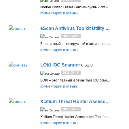
Norton Power Eraser - антивирусный сканер, использующий агрессивное эвристическое обнаружение для удаления стойких вредоносных программ, нежелательных приложений и угроз, которые не всегда обнаруживают традиционные антивирусы
комментарии и отзывы
eScan Antivirus Toolkit Utility
22.0.60
2023-04-26
Бесплатный антивирусный и антишпионский сканер eScan Antivirus Toolkit проверит ваш компьютер на вирусы, шпионское и рекламное ПО и удалит обнаруженные угрозы
комментарии и отзывы
LOKI IOC Scanner
0.51.0
2023-05-18
LOKI – бесплатный и открытый IOC сканер для опытных пользователей и IT-специалистов, позволяющий выявить угрозы безопасности, активное заражение системы, а также компрометацию данных
комментарии и отзывы
Xcitium Threat Hunter Assessment Tool
2023-06-10
Xcitium Threat Hunter Assessment Tool (ранее Comodo Unknown File Hunter) идентифицирует неизвестные и потенциально вредоносные файлы на компьютере и в вашей сети. Позволяет автоматически загрузить файлы в Xcitium Cloud Verdict для анализа вредоносного поведения
комментарии и отзывы