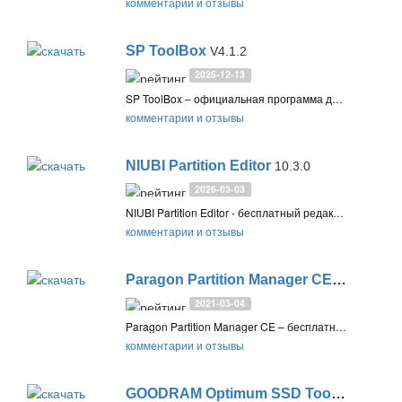
комментарии и отзывы
SP ToolBox
V4.1.2
2025-12-13
SP ToolBox – официальная программа для обслуживания, диагностики и получения информации о твёрдотельных накопителях SSD производства Silicon Power
комментарии и отзывы
NIUBI Partition Editor
10.3.0
2026-03-03
NIUBI Partition Editor - бесплатный редактор дисков и разделов, с помощью которого можно создавать и изменять разделы, объединять несколько разделов в один, менять их атрибуты, а также выполнять другие операции
комментарии и отзывы
Paragon Partition Manager CE
17.9.1
2021-03-04
Paragon Partition Manager CE – бесплатная программа для работы с разделами и дисками. Позволяет создавать, изменять, объединять, разделять, преобразовывать и удалять разделы
комментарии и отзывы
GOODRAM Optimum SSD Tool
1.1.4