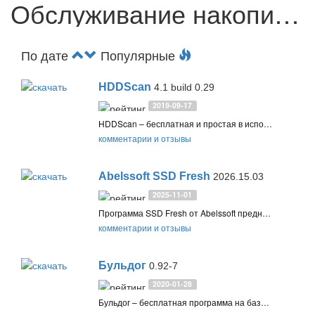
Обслуживание накопителей
По дате
Популярные
HDDScan
4.1 build 0.29
2019-09-17
HDDScan – бесплатная и простая в использовании портативная программа для проверки состояния и выявления неисправностей HDD и SSD дисков, USB-флешек, карт памяти и других устройств хранения данных
комментарии и отзывы
Abelssoft SSD Fresh
2026.15.03
2025-11-01
Программа SSD Fresh от Abelssoft предназначена для оптимизации твердотельных накопителей (SSD) в Windows с целью продления их срока службы и предотвращения износа
комментарии и отзывы
Бульдог
0.92-7
2020-01-28
Бульдог – бесплатная программа на базе Victoria для проверки карт памяти, USB-флэшек, а также HDD и SSD дисков на ошибки и выявления неисправных или поддельных накопителей