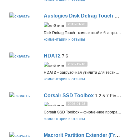
Auslogics Disk Defrag Touch
1.3.0.0
2015-01-26
Disk Defrag Touch - компактный и быстрый дефрагментатор от Auslogics, специальная версия ориентированная на сенсорные компьютеры с ОС Windows. Утилита упорядочит все файлы и ускорит ваши жесткие диски за несколько минут, а также оптимизирует запуск игр
комментарии и отзывы
HDAT2
7.6
2025-12-18
HDAT2 – загрузочная утилита для тестирования и диагностики жестких дисков, а также поиска и восстановления сбойных секторов
комментарии и отзывы
Corsair SSD Toolbox
1.2.5.7 Final / 2.0.129 Preview
2026-01-23
Corsair SSD Toolbox – фирменное программное обеспечение для проверки, настройки и обновления прошивки SSD дисков Corsair
комментарии и отзывы
Macrorit Partition Extender (Free / Pro)
2.