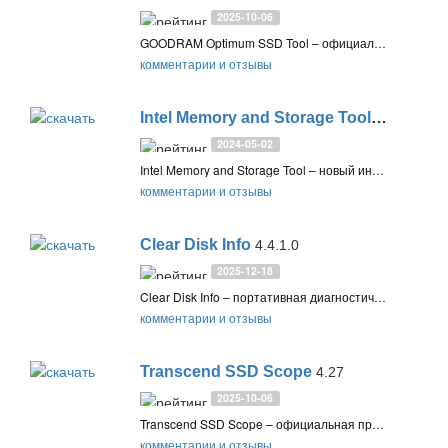
2025-10-06
GOODRAM Optimum SSD Tool – официальная программа для диагностики и обслуживания твёрдотельных SSD дисков от GOODRAM
комментарии и отзывы
Intel Memory and Storage Tool
2.5
2024-05-02
Intel Memory and Storage Tool – новый инструмент для обслуживания, прошивки и получения информации о твердотельных SSD дисках производства Intel
комментарии и отзывы
Clear Disk Info
4.4.1.0
2025-12-18
Clear Disk Info – портативная диагностическая утилита для накопителей данных, которая поддерживает жесткие диски (HDD), твердотельные накопители (SSD) и SSD NVMe, а также карты памяти
комментарии и отзывы
Transcend SSD Scope
4.27
2025-10-06
Transcend SSD Scope – официальная программа для обслуживания, диагностики и обновления прошивки твёрдотельных SSD накопителей производства Transcend
комментарии и отзывы