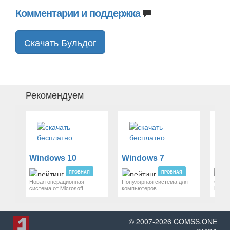
Комментарии и поддержка
Скачать Бульдог
Рекомендуем
Windows 10
Windows 7
mac
ПРОБНАЯ
ПРОБНАЯ
Новая операционная
Популярная система для
Систе
система от Microsoft
компьютеров
Mac P
© 2007-
2026
COMSS.ONE