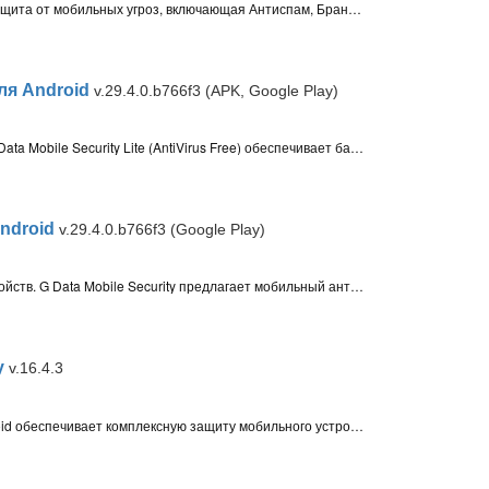
Dr.Web Security Space для Android – защита от мобильных угроз, включающая Антиспам, Брандмауэр и URL-фильтр Cloud Checker. Модуль Антивор позволяет найти телефон в случае кражи или потери, с помощью удаленных команд SMS-сообщений
для Android
v.29.4.0.b766f3 (APK, Google Play)
Бесплатный антивирус для Android G Data Mobile Security Lite (AntiVirus Free) обеспечивает базовую защиту от вредоносных приложений и файлов на вашем мобильном телефоне при проверке по требованию, а также во время загрузки и установки нового ПО
Android
v.29.4.0.b766f3 (Google Play)
Комплексная защита для Android устройств. G Data Mobile Security предлагает мобильный антивирус, анти-вор с дистанционным управлением, веб-защита от фишинга, фильтр вызовов и SMS, а также родительский контроль
y
v.16.4.3
Total Defense Mobile Security для Android обеспечивает комплексную защиту мобильного устройства от вирусов и интернет-угроз, а также включает анти-вор и защиту приложений