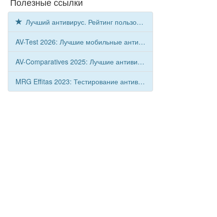
Полезные ссылки
Лучший антивирус. Рейтинг пользователей
AV-Test 2026: Лучшие мобильные антивирусы для Android
AV-Comparatives 2025: Лучшие антивирусы для Android
MRG Effitas 2023: Тестирование антивирусов для Android
Trend Micro Dr. Safety для Android
БЕСПЛАТНО
с, Анти-вор, веб-