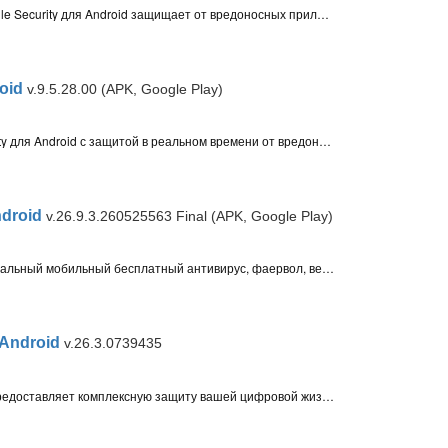
Мобильный антивирус Quick Heal Mobile Security для Android защищает от вредоносных приложений, угроз конфиденциальности, кражи и потери смартфона, позволяет блокировать нежелательные звонки и SMS
oid
v.9.5.28.00 (APK, Google Play)
Облачный антивирус NQ Mobile Security для Android с защитой в реальном времени от вредоносных приложений, онлайн-угроз, уязвимостей. Защита личных данных и аккаунтов, оптимизация системы и резервное копирование
ndroid
v.26.9.3.260525563 Final (APK, Google Play)
Avast Mobile Security – полнофункциональный мобильный бесплатный антивирус, фаервол, веб-защита, анти-вор для вашего Android смартфона или планшета с функциями удаленного управления
 Android
v.26.3.0739435
F-Secure: Total Security для Android - предоставляет комплексную защиту вашей цифровой жизни, включающую антивирус, управление паролями и защиту личных данных. Выберите подписку, соответствующую вашим потребностям.