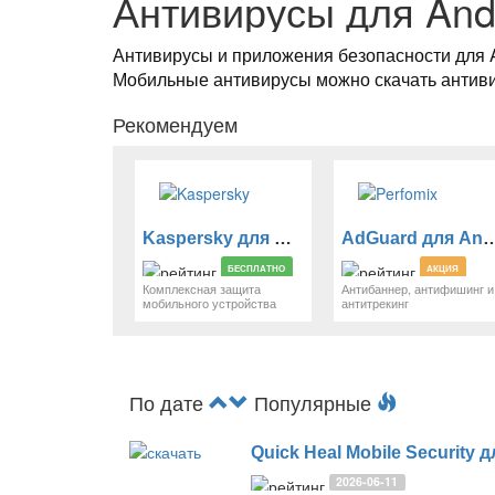
Антивирусы для And
Антивирусы и приложения безопасности для 
Мобильные антивирусы можно скачать антивир
Рекомендуем
Kaspersky для Android
AdGuard для A
БЕСПЛАТНО
АКЦИЯ
Комплексная защита
Антибаннер, антифишинг и
мобильного устройства
антитрекинг
По дате
Популярные
Quick Heal Mobile Security 
2026-06-11