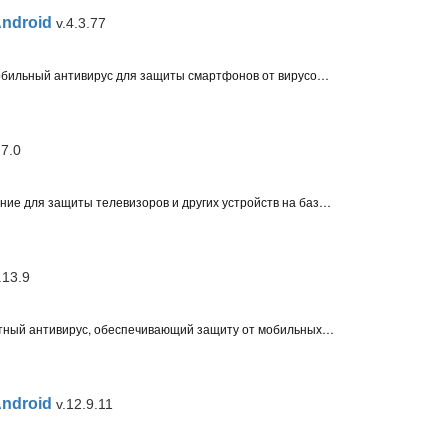
Android
v.4.3.77
PRO32 Mobile Security для Android - мобильный антивирус для защиты смартфонов от вирусов и вредоносных программ, включающий веб-защиту, фильтр звонков, антивор, аудит приложений и резервное копирование
.7.0
ESET Smart TV Security — это приложение для защиты телевизоров и других устройств на базе операционной системы Android TV
.13.9
Panda Dome для Android – это бесплатный антивирус, обеспечивающий защиту от мобильных угроз. Включает функции аудитора конфиденциальности, родительский контроль, антивор и определитель местоположения
Android
v.12.9.11