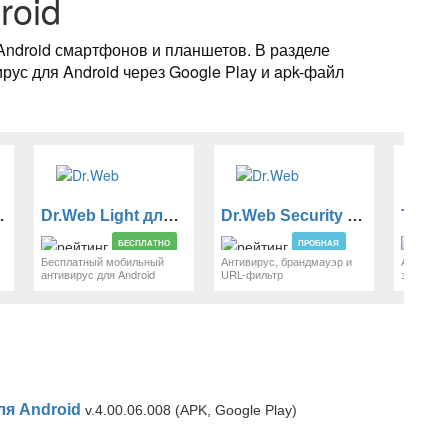
roid
Android смартфонов и планшетов. В разделе
ус для Android через Google Play и apk-файл
ndroid
Dr.Web Light для Android
Dr.Web Security Space для Android
БЕСПЛАТНО
ПРОБНАЯ
Бесплатный мобильный
Антивирус, брандмауэр и
Антивиру
антивирус для Android
URL-фильтр
защита
для Android
v.4.00.06.008 (APK, Google Play)