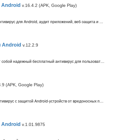
я Android
v.16.4.2 (APK, Google Play)
Emsisoft Mobile Security - мобильный антивирус для Android, аудит приложений, веб-защита и антивор. Мобильное приложение Emsisoft построено на базе облачных технологий Bitdefender и оказывает минимальное воздействие на систему и батарею устройства
 Android
v.12.2.9
Dr.Web Light для Android представляет собой надежный бесплатный антивирус для пользователей мобильных устройств, работающих под управлением операционной системы Android
3.9 (APK, Google Play)
VIPRE Android Security - мобильный антивирус с защитой Android-устройств от вредоносных приложений, кражи или потери. Включает антивирус, дистанционные функции Анти-вор, резервное копирование в вЂќоблакахвЂќ, мониторинг активности
я Android
v.1.01.9875