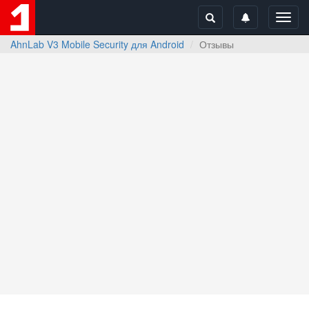
Toggl
navig
AhnLab V3 Mobile Security для Android
Отзывы