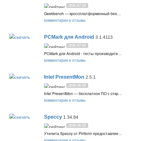
2026-07-24
Geekbench — кроссплатформенный бенчмарк для тестирования процессора (CPU) и графики (GPU), моделирующий реальные сценарии использования. Поддерживает Windows, macOS, Linux, iOS и Android. Позволяет сравнивать устройства, хранить результаты онлайн и использовать автоматизацию тестирования в Pro-версии
комментарии и отзывы
PCMark для Android
3.1.4113
2026-07-05
PCMark для Android - тесты производительности Android-устройств, позволяющие узнать показатели вашего смартфона или планшета, а также сравнить их с результатами других устройств
комментарии и отзывы
Intel PresentMon
2.5.1
2026-06-30
Intel PresentMon — бесплатное ПО с открытым исходным кодом для мониторинга производительности игр и телеметрии GPU/CPU. Поддерживает DirectX, Vulkan и OpenGL, отображает оверлей с графиками и метриками в реальном времени, помогает выявить узкие места в системе.
комментарии и отзывы
Speccy
1.34.84
2026-06-22
Утилита Speccy от Piriform предоставляет детальную информацию по вашей системе и оборудованию на компьютере, включая процессор, оперативную память, графические и звуковые устройства, жесткие диски
комментарии и отзывы