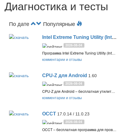
Диагностика и тесты
По дате
Популярные
Intel Extreme Tuning Utility (Intel XTU)
10
2026-08-04
Программа Intel Extreme Tuning Utility (Intel XTU) предназначена для разгона, мониторинга и стресс-тестирования системы. Это приложение поддерживается на процессорах Intel Core Ultra с поддержкой полного разгона (IA, BCLK, Memory) и Intel Core с разблокированным множителем (серии K и X)
комментарии и отзывы
CPU-Z для Android
1.60
2026-08-04
CPU-Z для Android – бесплатная утилита для получения основной информации об устройстве и показаний датчиков с возможностью сохранения онлайн-отчетов
комментарии и отзывы
OCCT
17.0.14 / 11.0.23
2026-08-04
OCCT – бесплатная программа для проверки и тестирования процессора, видеокарты и других компонентов компьютера для выявления сбоев и ошибок в их работе