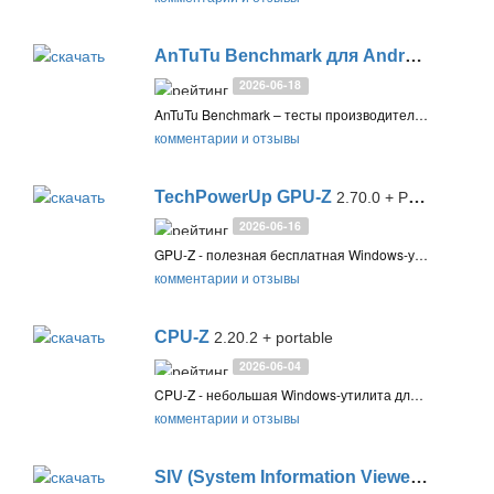
AnTuTu Benchmark для Android
11.1.3
2026-06-18
AnTuTu Benchmark – тесты производительности для Android устройств, включающие тесты графики и вычислений, проверку экрана и сенсора, а также тесты хранилища и использования батареи
комментарии и отзывы
TechPowerUp GPU-Z
2.70.0 + Portable
2026-06-16
GPU-Z - полезная бесплатная Windows-утилита от TechPowerUp, которая предоставляет всю необходимую информацию о вашей видеокарте и графическом процессоре. Поддерживаются графические устройства NVIDIA, AMD (ATI) и Intel
комментарии и отзывы
CPU-Z
2.20.2 + portable
2026-06-04
CPU-Z - небольшая Windows-утилита для сбора подробной информации об основных hardware-компонентах вашего компьютера, таких как процессоры, оперативная память, материнские платы и видеокарты
комментарии и отзывы
SIV (System Information Viewer)
5.87