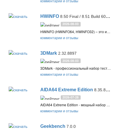
комментарии и отзывы
HWiNFO
8.50 Final / 8.51 Build 6045 Beta
2026-08-03
HWiNFO (HWiNFO64, HWiNFO32) – это инструмент для диагностики и мониторинга аппаратного обеспечения ПК, отображающий детальную информацию о компонентах и показателях в реальном времени. Поддерживает запись логов и предупреждения о проблемах
комментарии и отзывы
3DMark
2.32.8897
2026-08-03
3DMark - профессиональный набор тестов для тестирования производительности компьютеров и ноутбуков, тестирования возможностей видеокарты, а также сравнения результатов разных конфигураций
комментарии и отзывы
AIDA64 Extreme Edition
8.35.8400 Final
2026-07-28
AIDA64 Extreme Edition - мощный набор инструментов для Windows, предназначенный для диагностики, тестирования и мониторинга за состоянием компьютера. Позволяет выявлять аппаратные ошибки и контролировать процессы разгона ПК
комментарии и отзывы
Geekbench
7.0.0