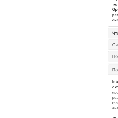
те
Op
ре
си
Чт
Си
По
По
Int
с о
про
реа
гра
ана