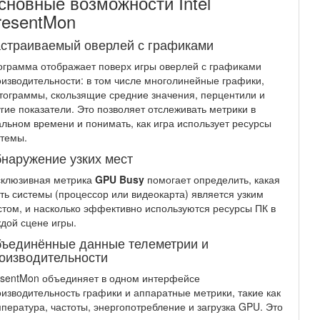
сновные возможности Intel
resentMon
страиваемый оверлей с графиками
грамма отображает поверх игры оверлей с графиками
изводительности: в том числе многолинейные графики,
тограммы, скользящие средние значения, перцентили и
гие показатели. Это позволяет отслеживать метрики в
льном времени и понимать, как игра использует ресурсы
темы.
наружение узких мест
склюзивная метрика
GPU Busy
помогает определить, какая
ть системы (процессор или видеокарта) является узким
том, и насколько эффективно используются ресурсы ПК в
дой сцене игры.
ъединённые данные телеметрии и
оизводительности
esentMon объединяет в одном интерфейсе
изводительность графики и аппаратные метрики, такие как
пература, частоты, энергопотребление и загрузка GPU. Это