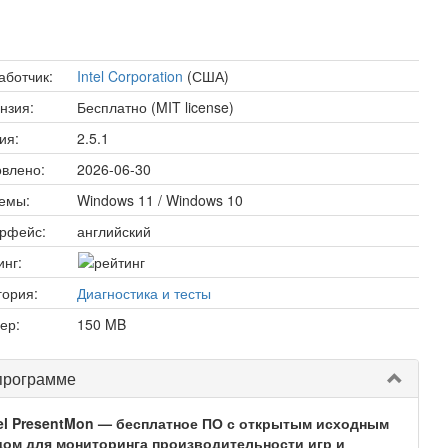
аботчик:
Intel Corporation
(США)
нзия:
Бесплатно (MIT license)
ия:
2.5.1
влено:
2026-06-30
емы:
Windows 11 / Windows 10
рфейс:
английский
инг:
гория:
Диагностика и тесты
ер:
150 MB
программе
tel PresentMon — бесплатное ПО с открытым исходным
дом для мониторинга производительности игр и