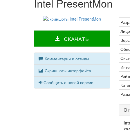
Intel PresentMon
Разр
Лице
СКАЧАТЬ
Верс
Обно
Сист
Комментарии и отзывы
Инте
Скриншоты интерфейса
Рейт
Сообщить о новой версии
Кате
Разм
О 
In
ко