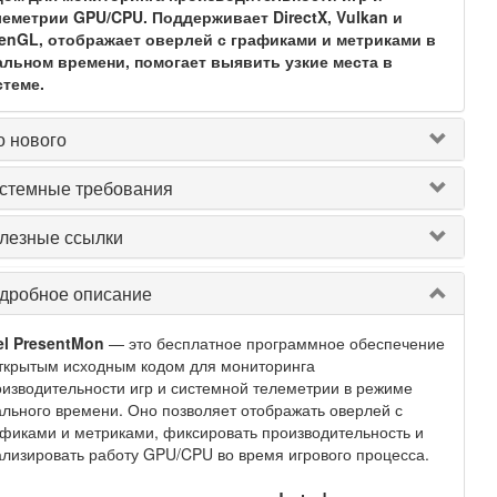
леметрии GPU/CPU. Поддерживает DirectX, Vulkan и
enGL, отображает оверлей с графиками и метриками в
альном времени, помогает выявить узкие места в
стеме.
о нового
стемные требования
лезные ссылки
дробное описание
el PresentMon
— это бесплатное программное обеспечение
ткрытым исходным кодом для мониторинга
изводительности игр и системной телеметрии в режиме
льного времени. Оно позволяет отображать оверлей с
фиками и метриками, фиксировать производительность и
лизировать работу GPU/CPU во время игрового процесса.