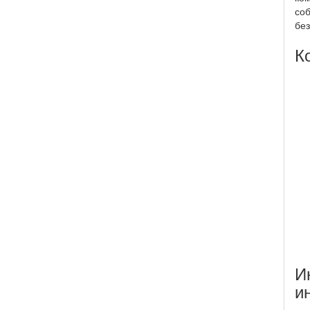
соб
без
К
И
и