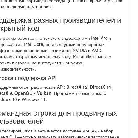
т целостную картину происходящего как во время игры, так
при последующем анализе.
оддержка разных производителей и
ткрытый код
грамма работает не только с видеокартами Intel Arc и
цессорами Intel Core, но и с другими популярными
фическими решениями, такими как NVIDIA и AMD.
годаря открытому исходному коду, PresentMon можно
роить в сторонние инструменты анализа
изводительности.
рокая поддержка API
ддерживаются графические API:
DirectX 12, DirectX 11,
ectX 9, OpenGL
и
Vulkan
. Программа совместима с
dows 10 и Windows 11.
омандная строка для продвинутых
ользователей
 тестировщиков и энтузиастов доступен мощный набор
анд CLI — можно запускать автоматическое тестирование,