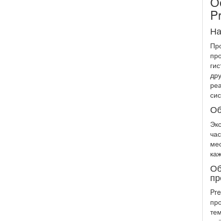
О
P
На
Про
про
гис
дру
реа
сис
Об
Эк
час
мес
каж
Об
пр
Pr
про
тем