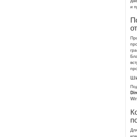
даё
и 
П
о
Про
про
гра
Бла
вст
про
Ши
По
Dir
Win
К
п
Для
ком