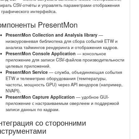
ирать CSV-отчёты и управлять параметрами отображения
 графического интерфейса.
омпоненты PresentMon
PresentMon Collection and Analysis library
—
низкоуровневая библиотека для сбора событий ETW и
анализа таймингов рендеринга и отображения кадров.
PresentMon Console Application
— консольное
приложение для записи CSV-файлов производительности
целевых приложений.
PresentMon Service
— служба, объединяющая события
ETW и телеметрию оборудования (температуры,
частоты, мощность GPU) через API вендоров (например,
NVAPI).
PresentMon Capture Application
— удобное GUI-
приложение с настраиваемым оверлеем и поддержкой
записи данных по кадрам.
нтеграция со сторонними
нструментами