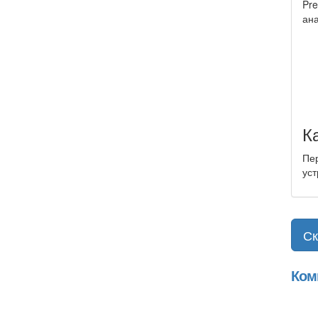
Pre
ана
К
Пер
уст
Ск
Ком