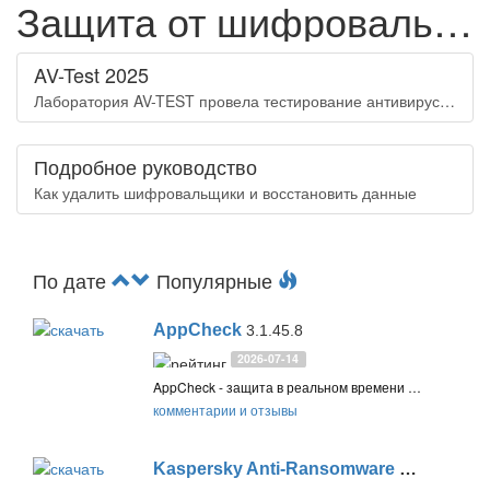
Защита от шифровальщиков
AV-Test 2025
Лаборатория AV-TEST провела тестирование антивирусов на защиту от программ-вымогателей и стиллеров данных для систем Windows
Подробное руководство
Как удалить шифровальщики и восстановить данные
По дате
Популярные
AppCheck
3.1.45.8
2026-07-14
AppCheck - защита в реальном времени от шифраторов, программ-вымогателей и других вредоносных программ, а также защита системы от эксплоитов и неизвестных угроз
комментарии и отзывы
Kaspersky Anti-Ransomware Tool
14.0.0