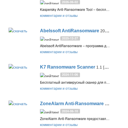
2026-06-02
Kaspersky Anti-Ransomware Tool – бесплатный инструмент для защиты от шифровальщиков и программ-вымогателей, которые блокируют доступ к устройству или выполняют шифрование данных на диске
комментарии и отзывы
Abelssoft AntiRansomware
2025 (v2025.25)
2025-12-27
Abelssoft AntiRansomware – программа для безопасности важных файлов, обеспечивающая защиту в режиме реального времени от шифраторов и программ-вымогателей
комментарии и отзывы
K7 Ransomware Scanner
1.1 [1.0.0.721]
2024-11-06
Бесплатный антивирусный сканер для поиска и удаления из системы вируса WannaCry, а также других шпионов и программ-вымогателей
комментарии и отзывы
ZoneAlarm Anti-Ransomware
4.2.712
2024-06-10
ZoneAlarm Anti-Ransomware предоставляет проактивную 0-day защиту от шифровальщиков и восстанавливает данные после атаки. Разработчики обещают защиту от известного трояна-вымогателя WannaCry
комментарии и отзывы