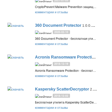
2021-07-03
CryptoPrevent Malware Prevention защищает систему Windows от шифровальщиков, троянов-вымогателей и других угроз, которые шифруют личные файлы на ПК пользователя с последующим предложением восстановить их за деньги
комментарии и отзывы
360 Document Protector
1.0.0.1202
2020-02-10
360 Document Protector - бесплатная утилита для защиты от шифровальщиков путем отслеживания и автоматического резервного копирования изменяемых файлов и документов
комментарии и отзывы
Acronis Ransomware Protection
2.1.1700
2018-12-19
Acronis Ransomware Protection - бесплатный инструмент для защиты от шифровальщиков в режиме реального времени. Использует технологию Acronis Active Protection и предоставляет бесплатно 5 ГБ в облачном хранилище для защиты важных документов
комментарии и отзывы
Kaspersky ScatterDecryptor
2.0.1.5
2018-12-02
Бесплатная утилита Kaspersky ScatterDecryptor от вЂќЛаборатории КасперскоговЂќ предназначена для расшифровки файлов, зашифрованных вредоносной программой Trojan-Ransom.BAT.Scatter. Cодержит ключи для файлов с расширениями: .pzdc, .crypt, .good
комментарии и отзывы