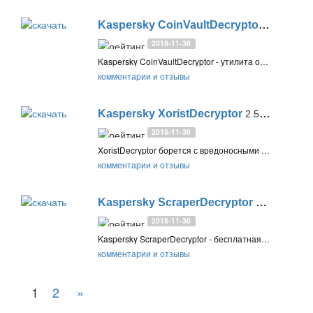
Kaspersky CoinVaultDecryptor
1.0.0.6
2018-11-30
Kaspersky CoinVaultDecryptor - утилита от «Лаборатории Касперского», которая помогает восстановить данные, заблокированные шифровальщиком CoinVault (Trojan-Ransom.MSIL.CoinVault)
комментарии и отзывы
Kaspersky XoristDecryptor
2.5.4.3
2018-11-30
XoristDecryptor борется с вредоносными программами семейства Trojan-Ransom.Win32.Xorist, Trojan-Ransom.MSIL.Vandev
комментарии и отзывы
Kaspersky ScraperDecryptor
1.0.0.4
2018-11-30
Kaspersky ScraperDecryptor - бесплатная утилита от «Лаборатории Касперского» для расшифровки файлов, зашифрованных вредоносной программой Trojan-Ransom.Win32.Scraper
комментарии и отзывы
1
2
»