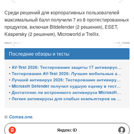
Previous
Next
Среди решений для корпоративных пользователей
максимальный балл получили 7 из 8 протестированных
продуктов, включая Bitdefender (2 решения), ESET,
Kaspersky (2 решения), Microworld и Trellix.
Previous
Next
Последние обзоры и тесты
•
AV-Test 2026: Тестирование защиты 17 антивирусов от программ-вымогателей и инфостилеров
•
Тестирование AV-Test 2026: Лучшие мобильные антивирусы для Android
•
Лучший антивирус 2026: Тестирование антивирусов для Windows 11 – с настройками по умолчанию
•
Microsoft Defender получил худшую оценку в тестировании 16 антивирусов для Windows
•
Достаточно ли встроенного антивируса Microsoft Defender для защиты Windows ПК?
•
Легкие антивирусы для слабых компьютеров на Windows 11 – тест AV-Comparatives (апрель 2026)
©
Comss.one
.