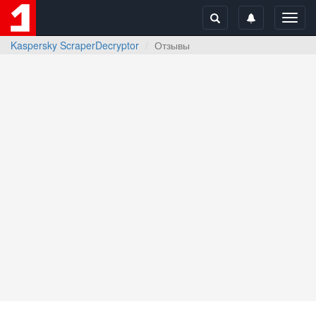
Toggl
navig
Kaspersky ScraperDecryptor
Отзывы