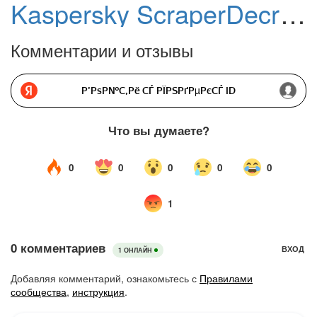
Kaspersky ScraperDecryptor
Комментарии и отзывы
Р’РѕР№С‚Рё СЃ РЇРЅРґРµРєСЃ ID