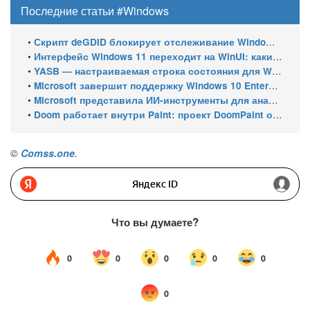
Последние статьи #Windows
•
Скрипт deGDID блокирует отслеживание Windows по глобальному идентификатору устройства
•
Интерфейс Windows 11 переходит на WinUI: какие системные элементы обновит Microsoft
•
YASB — настраиваемая строка состояния для Windows с виджетами и поддержкой нескольких мониторов
•
Microsoft завершит поддержку Windows 10 Enterprise LTSC 2021 в январе 2027 года. ESU продлят обновления до января 2030 года
•
Microsoft представила ИИ-инструменты для анализа производительности Windows: ETW MCP и WPA MCP
•
Doom работает внутри Paint: проект DoomPaint от технического директора Microsoft Azure
©
Comss.one
.