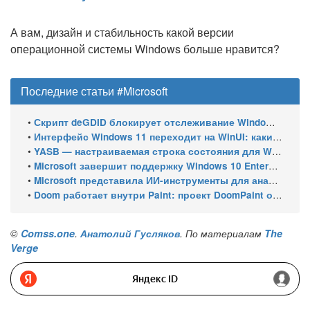
А вам, дизайн и стабильность какой версии
операционной системы Windows больше нравится?
Последние статьи #Microsoft
•
Скрипт deGDID блокирует отслеживание Windows по глобальному идентификатору устройства
•
Интерфейс Windows 11 переходит на WinUI: какие системные элементы обновит Microsoft
•
YASB — настраиваемая строка состояния для Windows с виджетами и поддержкой нескольких мониторов
•
Microsoft завершит поддержку Windows 10 Enterprise LTSC 2021 в январе 2027 года. ESU продлят обновления до января 2030 года
•
Microsoft представила ИИ-инструменты для анализа производительности Windows: ETW MCP и WPA MCP
•
Doom работает внутри Paint: проект DoomPaint от технического директора Microsoft Azure
©
Comss.one
.
Анатолий Гусляков
. По материалам
The
Verge