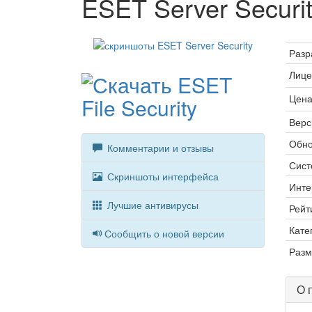
ESET Server Securi
Разр
Лице
Цена
Верс
Обно
Комментарии и отзывы
Сист
Скриншоты интерфейса
Инте
Лучшие антивирусы
Рейт
Кате
Сообщить о новой версии
Разм
О 