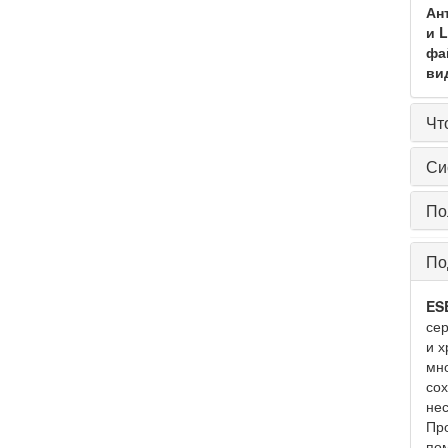
Ан
и 
фа
ви
Чт
Си
По
По
ESE
сер
и х
мно
со
нес
Пр
пом