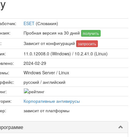
ty
аботчик:
ESET
(Словакия)
нзия:
Пробная версия на 30 дней
получить
:
Зависит от конфигураций
запросить
ия:
11.0.12008.0 (Windows) / 10.2.41.0 (Linux)
влено:
2024-02-29
емы:
Windows Server / Linux
рфейс:
русский / английский
инг:
гория:
Корпоративные антивирусы
ер:
зависит от платформы
программе