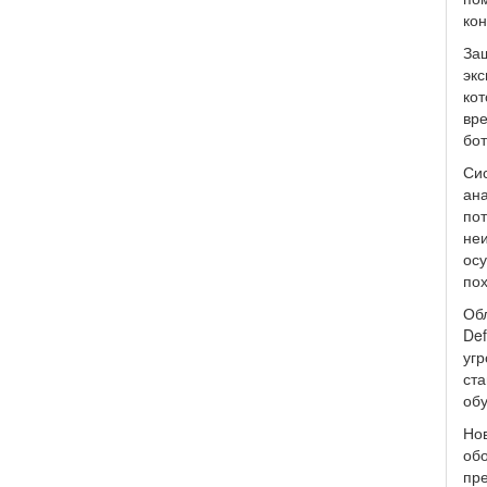
кон
Защ
экс
кот
вре
бот
Сис
ана
пот
неи
осу
пох
Обл
Def
угр
ста
обу
Нов
обо
пре