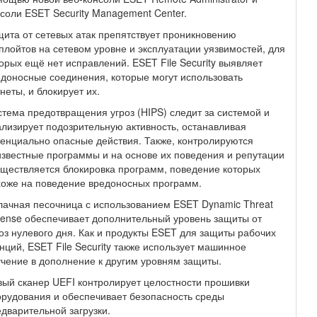
соли ESET Security Management Center.
ита от сетевых атак препятствует проникновению
плойтов на сетевом уровне и эксплуатации уязвимостей, для
орых ещё нет исправлений. ESET File Security выявляет
доносные соединения, которые могут использовать
неты, и блокирует их.
тема предотвращения угроз (HIPS) следит за системой и
лизирует подозрительную активность, останавливая
енциально опасные действия. Также, контролируются
звестные программы и на основе их поведения и репутации
ществляется блокировка программ, поведение которых
оже на поведение вредоносных программ.
ачная песочница с использованием ESET Dynamic Threat
ense обеспечивает дополнительный уровень защиты от
оз нулевого дня. Как и продукты ESET для защиты рабочих
нций, ESET File Security также использует машинное
чение в дополнение к другим уровням защиты.
ый сканер UEFI контролирует целостности прошивки
рудования и обеспечивает безопасность среды
дварительной загрузки.