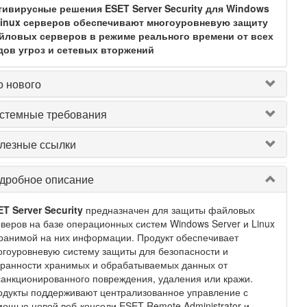
тивирусные решения ESET Server Security для Windows
Linux серверов обеспечивают многоуровневую защиту
йловых серверов в режиме реального времени от всех
дов угроз и сетевых вторжений
о нового
стемные требования
лезные ссылки
дробное описание
T Server Security
предназначен для защиты файловых
веров на базе операционных систем Windows Server и Linux
ранимой на них информации. Продукт обеспечивает
гоуровневую систему защиты для безопасности и
хранности хранимых и обрабатываемых данных от
анкционированного повреждения, удаления или кражи.
одукты поддерживают централизованное управление с
ощью новой веб-консоли ESET Remote Administrator и