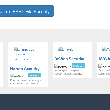
ачать ESET File Security
Dr.Web Security Space для Windows
ПРОБНАЯ
ty
Norton Security
Антивирус, фаервол и
Быстрый
превентивная защита
комплек
ПРОБНАЯ
Комплексная защита для
всех ваших устройств