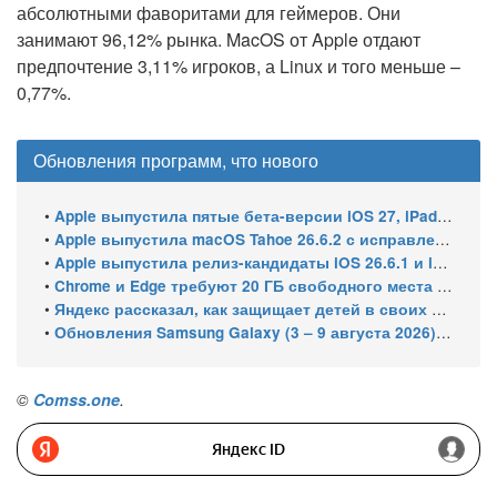
абсолютными фаворитами для геймеров. Они
занимают 96,12% рынка. MacOS от Apple отдают
предпочтение 3,11% игроков, а Linux и того меньше –
0,77%.
Обновления программ, что нового
•
Apple выпустила пятые бета-версии iOS 27, iPadOS 27 и macOS 27
•
Apple выпустила macOS Tahoe 26.6.2 с исправлениями безопасности
•
Apple выпустила релиз-кандидаты iOS 26.6.1 и iPadOS 26.6.1 с исправлениями безопасности для iPhone и iPad
•
Chrome и Edge требуют 20 ГБ свободного места под локальные ИИ-модели
•
Яндекс рассказал, как защищает детей в своих сервисах: опубликован отчёт за 2025–2026 годы
•
Обновления Samsung Galaxy (3 – 9 августа 2026): Подготовка One UI 9 Beta 5 и июльский патч для бюджетных смартфонов
©
Comss.one
.