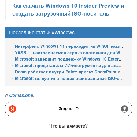
Как скачать Windows 10 Insider Preview и
создать загрузочный ISO-носитель
Последние статьи #Windows
•
Интерфейс Windows 11 переходит на WinUI: какие системные элементы обновит Microsoft
•
YASB — настраиваемая строка состояния для Windows с виджетами и поддержкой нескольких мониторов
•
Microsoft завершит поддержку Windows 10 Enterprise LTSC 2021 в январе 2027 года. ESU продлят обновления до января 2030 года
•
Microsoft представила ИИ-инструменты для анализа производительности Windows: ETW MCP и WPA MCP
•
Doom работает внутри Paint: проект DoomPaint от технического директора Microsoft Azure
•
Microsoft выпустила новые официальные ISO-образы Windows 11 для инсайдеров
©
Comss.one
.