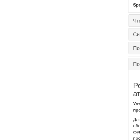
Sp
Чт
Си
По
По
Р
а
Ус
пр
Для
обе
фун
про