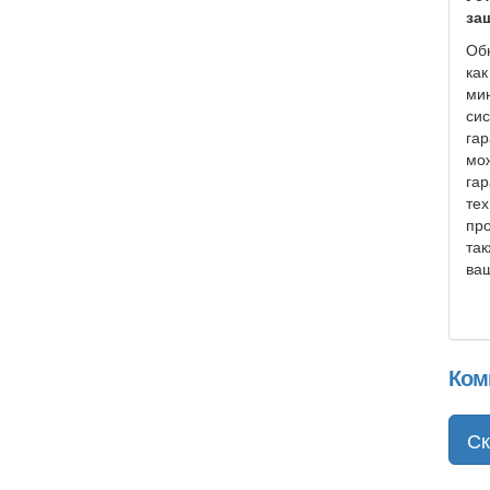
за
Об
как
мин
сис
гар
мож
гар
тех
про
так
ваш
Ком
Ск