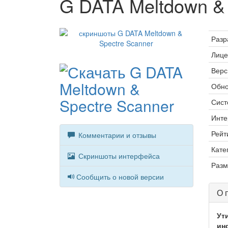
G DATA Meltdown & 
Разр
Лице
Верс
Обно
Сист
Инте
Рейт
Комментарии и отзывы
Кате
Скриншоты интерфейса
Разм
Сообщить о новой версии
О 
Ут
ин