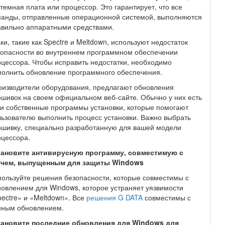
темная плата или процессор. Это гарантирует, что все
манды, отправленные операционной системой, выполняются
авильно аппаратными средствами.
ки, такие как Spectre и Meltdown, используют недостаток
зопасности во внутреннем программном обеспечении
цессора. Чтобы исправить недостатки, необходимо
олнить обновление программного обеспечения.
оизводители оборудования, предлагают обновления
шивок на своем официальном веб-сайте. Обычно у них есть
и собственные программы установки, которые помогают
ьзователю выполнить процесс установки. Важно выбрать
ошивку, специально разработанную для вашей модели
цессора.
тановите антивирусную программу, совместимую с
тчем, выпущенным для защиты Windows
ользуйте решения безопасности, которые совместимы с
овлением для Windows, которое устраняет уязвимости
ectre» и «Meltdown». Все
решения G DATA
совместимы с
нным обновлением.
тановите последние обновления для Windows для