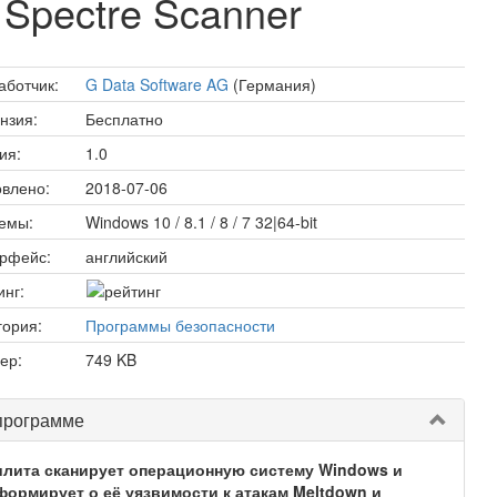
Spectre Scanner
аботчик:
G Data Software AG
(Германия)
нзия:
Бесплатно
ия:
1.0
влено:
2018-07-06
емы:
Windows 10 / 8.1 / 8 / 7 32|64-bit
рфейс:
английский
инг:
гория:
Программы безопасности
ер:
749 KB
программе
илита сканирует операционную систему Windows и
формирует о её уязвимости к атакам Meltdown и