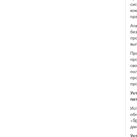
сис
ко
пр
Ата
бе
про
вып
Пр
про
сво
пол
пр
про
Ус
па
Исп
обн
«Sp
да
Ус