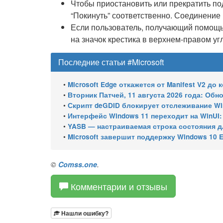
Чтобы приостановить или прекратить по
“Покинуть” соответственно. Соединение 
Если пользователь, получающий помощь,
на значок крестика в верхнем-правом уг
Последние статьи #Microsoft
•
Microsoft Edge откажется от Manifest V2 до конца 
•
Вторник Патчей, 11 августа 2026 года: Обновления безопасно
•
Скрипт deGDID блокирует отслеживание W
•
Интерфейс Windows 11 переходит на WinUI:
•
YASB — настраиваемая строка состояния для W
•
Microsoft завершит поддержку Windows 10 Enterprise LTSC 
©
Comss.one
.