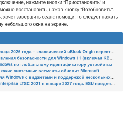
дключение, нажмите кнопки “Приостановить” и
можно восстановить, нажав кнопку “Возобновить”.
 хочет завершить сеанс помощи, то следует нажать
лу небольшого окна на экране.
2026 года – классический uBlock Origin перестанет работать
сти для Windows 11 (включая KB5121003), ESU-обновления для Windows 10
indows по глобальному идентификатору устройства
 какие системные элементы обновит Microsoft
indows с виджетами и поддержкой нескольких мониторов
2021 в январе 2027 года. ESU продлят обновления до января 2030 года