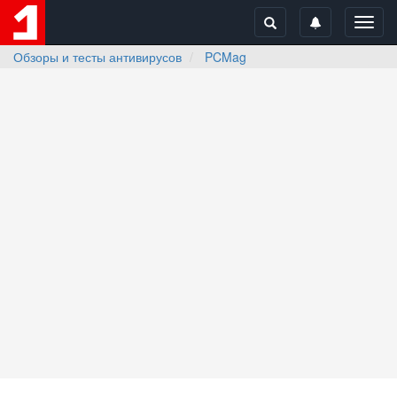
Toggl
navig
Обзоры и тесты антивирусов
PCMag