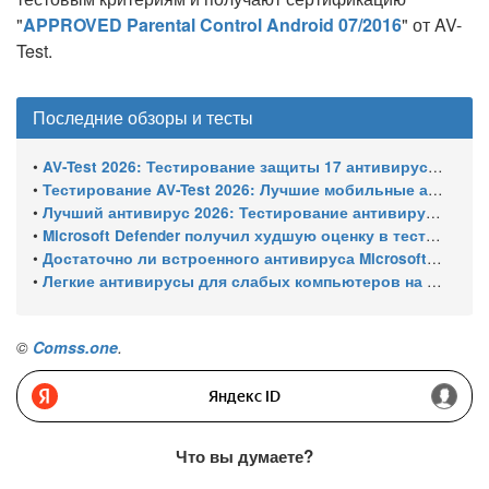
"
APPROVED Parental Control Android 07/2016
" от AV-
Test.
Последние обзоры и тесты
•
AV-Test 2026: Тестирование защиты 17 антивирусов от программ-вымогателей и инфостилеров
•
Тестирование AV-Test 2026: Лучшие мобильные антивирусы для Android
•
Лучший антивирус 2026: Тестирование антивирусов для Windows 11 – с настройками по умолчанию
•
Microsoft Defender получил худшую оценку в тестировании 16 антивирусов для Windows
•
Достаточно ли встроенного антивируса Microsoft Defender для защиты Windows ПК?
•
Легкие антивирусы для слабых компьютеров на Windows 11 – тест AV-Comparatives (апрель 2026)
©
Comss.one
.