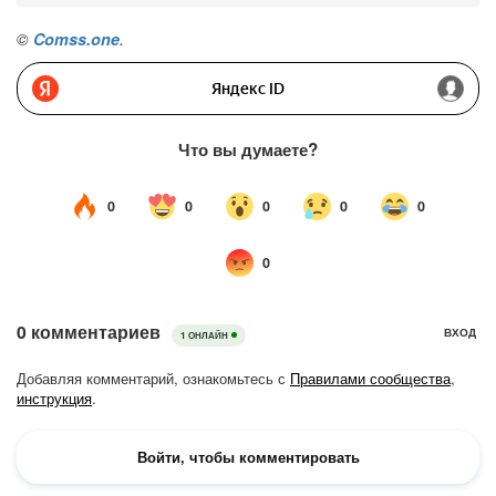
©
Comss.one
.