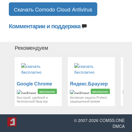
Скачать Comodo Cloud Antivirus
Комментарии и поддержка
Рекомендуем
Google Chrome
Яндекс.Браузер
Mozi
БЕСПЛАТНО
БЕСПЛАТНО
Быстрый, удобный и
Активная защита Protect,
Свобо
безопасный браузер
защищенный режим
веб-с
© 2007-
2026
COMSS.ONE
DMCA