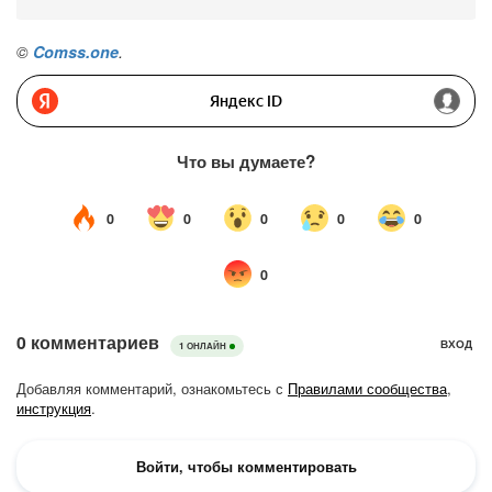
©
Comss.one
.