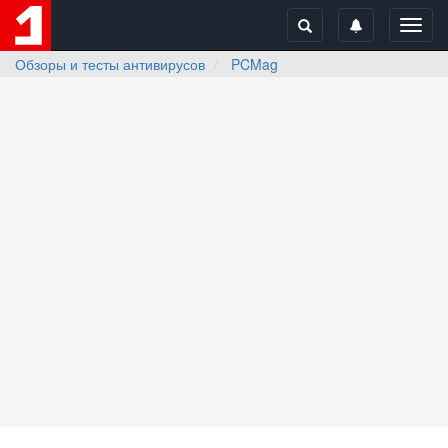
Toggl
navig
Обзоры и тесты антивирусов
PCMag