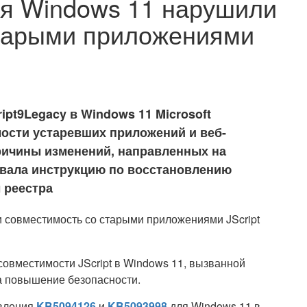
ния Windows 11 нарушили
старыми приложениями
ipt9Legacy в Windows 11 Microsoft
ости устаревших приложений и веб-
ричины изменений, направленных на
овала инструкцию по восстановлению
 реестра
совместимости JScript в Windows 11, вызванной
а повышение безопасности.
овления
KB5094126
и
KB5093998
для Windows 11 в