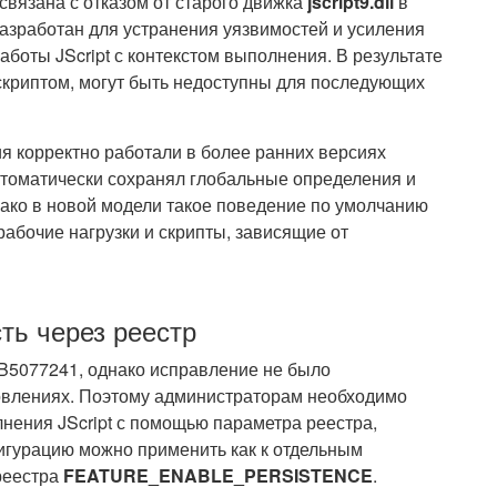
 связана с отказом от старого движка
jscript9.dll
в
азработан для устранения уязвимостей и усиления
аботы JScript с контекстом выполнения. В результате
скриптом, могут быть недоступны для последующих
я корректно работали в более ранних версиях
автоматически сохранял глобальные определения и
ако в новой модели такое поведение по умолчанию
рабочие нагрузки и скрипты, зависящие от
ть через реестр
KB5077241, однако исправление не было
овлениях. Поэтому администраторам необходимо
нения JScript с помощью параметра реестра,
игурацию можно применить как к отдельным
 реестра
FEATURE_ENABLE_PERSISTENCE
.