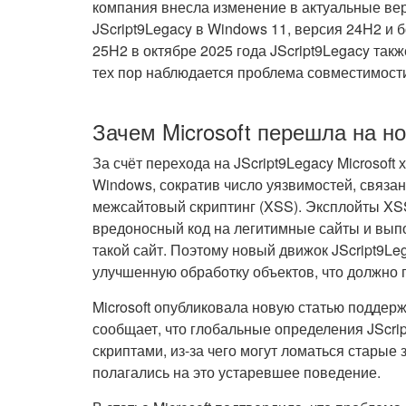
компания внесла изменение в актуальные ве
JScript9Legacy в Windows 11, версия 24H2 и 
25H2 в октябре 2025 года JScript9Legacy так
тех пор наблюдается проблема совместимост
Зачем Microsoft перешла на н
За счёт перехода на JScript9Legacy Microsof
Windows, сократив число уязвимостей, связа
межсайтовый скриптинг (XSS). Эксплойты X
вредоносный код на легитимные сайты и выпо
такой сайт. Поэтому новый движок JScript9Le
улучшенную обработку объектов, что должно п
Microsoft опубликовала новую статью подде
сообщает, что глобальные определения JScrip
скриптами, из-за чего могут ломаться стары
полагались на это устаревшее поведение.