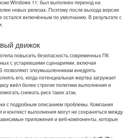
рсии Windows 11: был выполнен переход на
более новых релизах. Поэтому после выхода версии
же остался включённым по умолчанию. В результате с
и.
овый движок
t хотела повысить безопасность современных ПК
нных с устаревшими сценариями, включая
SS позволяют злоумышленникам внедрять
лнять его, когда потенциальная жертва загружает
gacy ввёл более строгие политики выполнения и
омогать снижать риск таких атак.
ржки с подробным описанием проблемы. Компания
t и контекст выполнения могут не сохраняться между
е зависимые приложения и веб-компоненты, которые