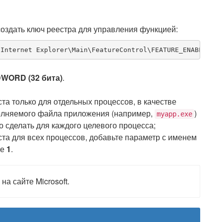
оздать ключ реестра для управления функцией:
\Internet Explorer\Main\FeatureControl\FEATURE_ENABLE_PE
WORD (32 бита)
.
та только для отдельных процессов, в качестве
олняемого файла приложения (например,
)
myapp.exe
но сделать для каждого целевого процесса;
ста для всех процессов, добавьте параметр с именем
ие
1
.
на сайте Microsoft.