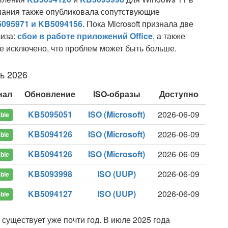
мпания также опубликовала сопутствующие
095971 и KB5094156
. Пока Microsoft признала две
лиза:
сбои в работе приложений Office
, а также
не исключено, что проблем может быть больше.
ь 2026
нал
Обновление
ISO-образы
Доступно
KB5095051
ISO (Microsoft)
2026-06-09
ble
KB5094126
ISO (Microsoft)
2026-06-09
ble
KB5094126
ISO (Microsoft)
2026-06-09
ble
KB5093998
ISO (UUP)
2026-06-09
ble
KB5094127
ISO (UUP)
2026-06-09
ble
 существует уже почти год. В июле 2025 года