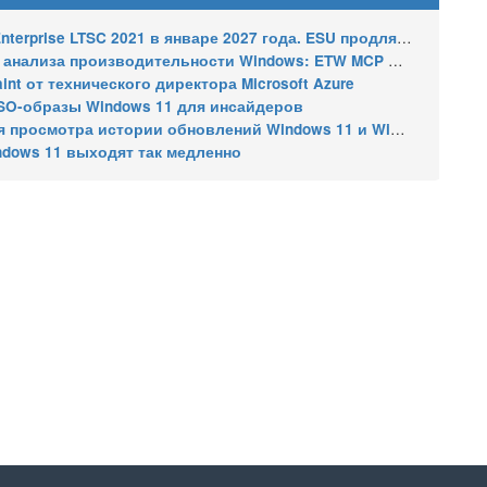
2021 в январе 2027 года. ESU продлят обновления до января 2030 года
ализа производительности Windows: ETW MCP и WPA MCP
nt от технического директора Microsoft Azure
SO-образы Windows 11 для инсайдеров
 истории обновлений Windows 11 и Windows 10 получил улучшения
ndows 11 выходят так медленно