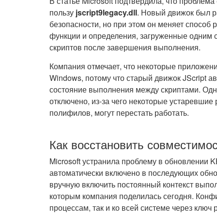
В статье Microsoft подтвердила, что проблема
пользу
jscript9legacy.dll
. Новый движок был р
безопасности, но при этом он меняет способ р
функции и определения, загруженные одним 
скриптов после завершения выполнения.
Компания отмечает, что некоторые приложени
Windows, потому что старый движок JScript 
состояние выполнения между скриптами. Одн
отключено, из-за чего некоторые устаревшие 
полифилов, могут перестать работать.
Как восстановить совместимос
Microsoft устранила проблему в обновлении 
автоматически включено в последующих обн
вручную включить постоянный контекст выпол
которым компания поделилась сегодня. Конф
процессам, так и ко всей системе через ключ