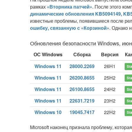
рамках
«Вторника патчей»
. После этого ко
динамические обновления KB5094149, KB5
известные проблемы, появившиеся после ре
ошибку, связанную с «Корзиной»
. Однако 
Обновления безопасности Windows, июн
ОС Windows
Сборка
Версия
Ка
Windows 11
28000.2269
26H1
Sta
Windows 11
26200.8655
25H2
Sta
Windows 11
26100.8655
24H2
Sta
Windows 11
22631.7219
23H2
Sta
Windows 10
19045.7417
22H2
Sta
Microsoft наконец признала проблему, которая