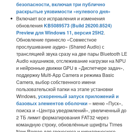
безопасности, включая три публично
раскрытые уязвимости «нулевого дня»
Включает все исправления и изменения
обновления
KB5089573 (Build 26200.8524)
Preview для Windows 11, версия 25H2
.
Обновление принесло «Совместное
прослушивание аудио» (Shared Audio) с
трансляцией звука сразу на две пары Bluetooth LE
Audio наушников, отслеживание нагрузки на NPU
и нейронные движки GPU в «Диспетчере задач»,
поддержку Multi-App Camera и режима Basic
Camera, выбор собственного имени
пользовательской папки на этапе установки
Windows,
ускоренный запуск приложений и
базовых элементов оболочки
– меню «Пуск»,
поиска и «Центра уведомлений», увеличенный до
2 ТБ лимит форматирования FAT32 через
командную строку, обновлённые шрифты Times
New Roman для греческого и кириллического