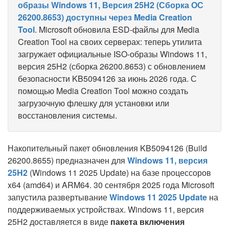
образы Windows 11, Версия 25H2 (Сборка ОС
26200.8653) доступны через Media Creation
Tool
. Microsoft обновила ESD-файлы для Media
Creation Tool на своих серверах: теперь утилита
загружает официальные ISO-образы Windows 11,
версия 25H2 (сборка 26200.8653) с обновлением
безопасности KB5094126 за июнь 2026 года. С
помощью Media Creation Tool можно создать
загрузочную флешку для установки или
восстановления системы.
Накопительный пакет обновления KB5094126 (Build
26200.8655) предназначен для
Windows 11, версия
25H2
(Windows 11 2025 Update) на базе процессоров
x64 (amd64) и ARM64. 30 сентября 2025 года Microsoft
запустила развертывание
Windows 11 2025 Update
на
поддерживаемых устройствах. Windows 11, версия
25H2 доставляется в виде
пакета включения