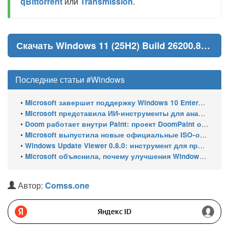
qBittorrent
или
Transmission
.
Скачать Windows 11 (25H2) Build 26200.8655
Последние статьи #Windows
•
Microsoft завершит поддержку Windows 10 Enterprise LTSC 2021 в январе 2027 года. ESU продлят обновления до января 2030 года
•
Microsoft представила ИИ-инструменты для анализа производительности Windows: ETW MCP и WPA MCP
•
Doom работает внутри Paint: проект DoomPaint от технического директора Microsoft Azure
•
Microsoft выпустила новые официальные ISO-образы Windows 11 для инсайдеров
•
Windows Update Viewer 0.8.0: инструмент для просмотра истории обновлений Windows 11 и Windows 10 получил улучшения
•
Microsoft объяснила, почему улучшения Windows 11 выходят так медленно
Автор:
Comss.one