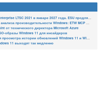
2021 в январе 2027 года. ESU продлят обновления до января 2030 года
ализа производительности Windows: ETW MCP и WPA MCP
nt от технического директора Microsoft Azure
SO-образы Windows 11 для инсайдеров
 истории обновлений Windows 11 и Windows 10 получил улучшения
ndows 11 выходят так медленно