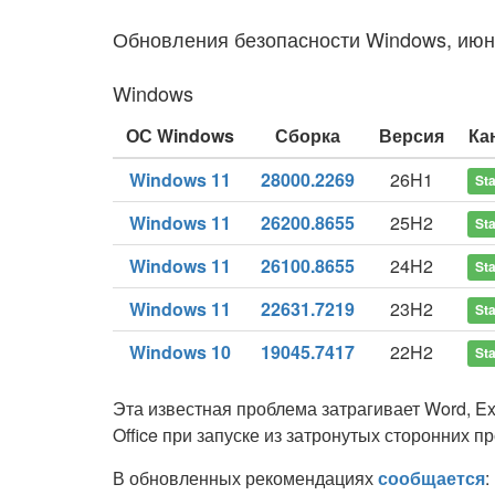
Обновления безопасности Windows, июн
Windows
ОС Windows
Сборка
Версия
Ка
Windows 11
28000.2269
26H1
Sta
Windows 11
26200.8655
25H2
Sta
Windows 11
26100.8655
24H2
Sta
Windows 11
22631.7219
23H2
Sta
Windows 10
19045.7417
22H2
Sta
Эта известная проблема затрагивает Word, Exc
Office при запуске из затронутых сторонних п
В обновленных рекомендациях
сообщается
: