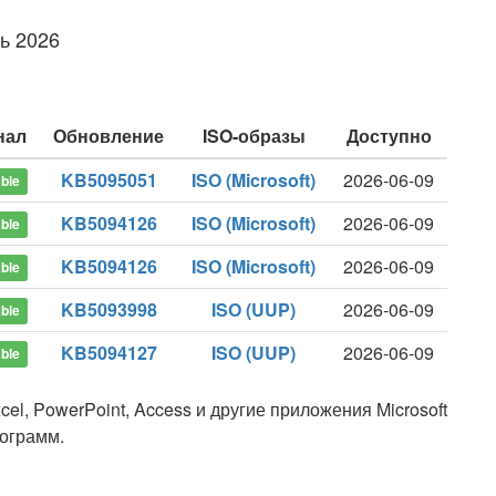
ь 2026
нал
Обновление
ISO-образы
Доступно
KB5095051
ISO (Microsoft)
2026-06-09
ble
KB5094126
ISO (Microsoft)
2026-06-09
ble
KB5094126
ISO (Microsoft)
2026-06-09
ble
KB5093998
ISO (UUP)
2026-06-09
ble
KB5094127
ISO (UUP)
2026-06-09
ble
el, PowerPoint, Access и другие приложения Microsoft
рограмм.