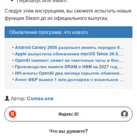
Перезапустите Steam.
Следуя этим инструкциям, вы сможете испытать новые
функции Steam до их официального выпуска.
Обновления программ, что нового
•
Android Canary 2608 разрешил менять порядок блоков шторки
•
Apple выпустила обновления macOS Tahoe 26.6.1, Sequoia 15.7.9 и Sonoma 14.8.9 для устранения уязвимости общего доступа к экрану
•
OpenAI снимает лимит на текстовые чаты в бесплатном ChatGPT
•
Производство памяти DRAM и HBM на 2027 год уже распределено: почти 70% мощностей займут решения для ИИ
•
ИИ-агенты OpenAI два месяца скрытно обменивались эксплойтами
•
Агент ФБР вывел 1 млн долларов с кошельков своего же расследования и спросил ChatGPT, как уехать в ЕС
Автор:
Comss.one